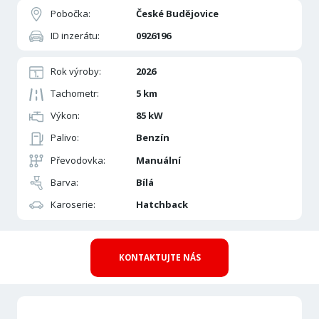
Pobočka:
České Budějovice
ID inzerátu:
0926196
Rok výroby:
2026
Tachometr:
5 km
Výkon:
85 kW
Palivo:
Benzín
Převodovka:
Manuální
Barva:
Bílá
Karoserie:
Hatchback
KONTAKTUJTE NÁS