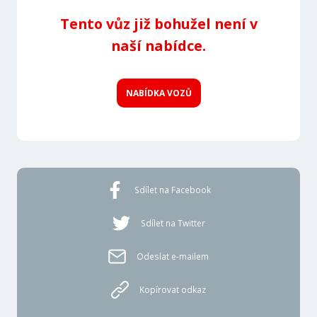
Tento vůz již bohužel není v
naší nabídce.
NABÍDKA VOZŮ
Sdílet na Facebook
Sdílet na Twitter
Odeslat e-mailem
Kopírovat odkaz