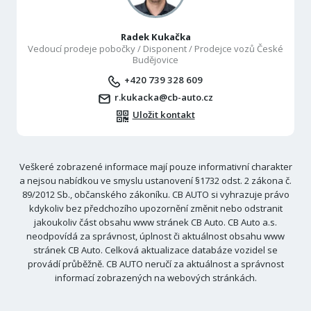
Radek Kukačka
Vedoucí prodeje pobočky / Disponent / Prodejce vozů České
Budějovice
+420 739 328 609
r.kukacka@cb-auto.cz
Uložit kontakt
Veškeré zobrazené informace mají pouze informativní charakter
a nejsou nabídkou ve smyslu ustanovení §1732 odst. 2 zákona č.
89/2012 Sb., občanského zákoníku. CB AUTO si vyhrazuje právo
kdykoliv bez předchozího upozornění změnit nebo odstranit
jakoukoliv část obsahu www stránek CB Auto. CB Auto a.s.
neodpovídá za správnost, úplnost či aktuálnost obsahu www
stránek CB Auto. Celková aktualizace databáze vozidel se
provádí průběžně. CB AUTO neručí za aktuálnost a správnost
informací zobrazených na webových stránkách.