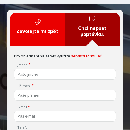
Chci napsat
Zavolejte mi zpět.
poptávku.
Pro objednání na servis využijte
servisní formulář
Jméno
Příjmení
E-mail
Telefon