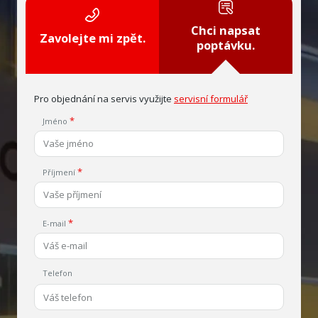
Chci napsat
Zavolejte mi zpět.
poptávku.
Pro objednání na servis využijte
servisní formulář
Jméno
Příjmení
E-mail
Telefon