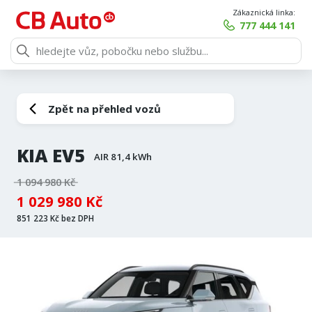
Zákaznická linka:
777 444 141
Zpět na přehled vozů
KIA EV5
AIR 81,4 kWh
1 094 980 Kč
1 029 980 Kč
851 223 Kč bez DPH