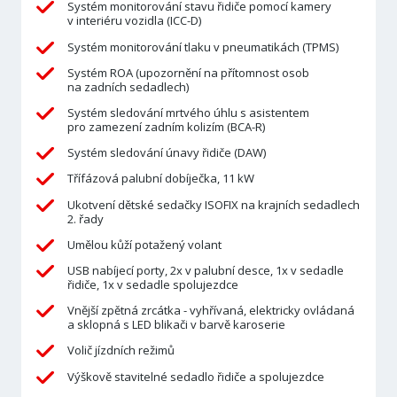
Systém monitorování stavu řidiče pomocí kamery
v interiéru vozidla (ICC-D)
Systém monitorování tlaku v pneumatikách (TPMS)
Systém ROA (upozornění na přítomnost osob
na zadních sedadlech)
Systém sledování mrtvého úhlu s asistentem
pro zamezení zadním kolizím (BCA-R)
Systém sledování únavy řidiče (DAW)
Třífázová palubní dobíječka, 11 kW
Ukotvení dětské sedačky ISOFIX na krajních sedadlech
2. řady
Umělou kůží potažený volant
USB nabíjecí porty, 2x v palubní desce, 1x v sedadle
řidiče, 1x v sedadle spolujezdce
Vnější zpětná zrcátka - vyhřívaná, elektricky ovládaná
a sklopná s LED blikači v barvě karoserie
Volič jízdních režimů
Výškově stavitelné sedadlo řidiče a spolujezdce