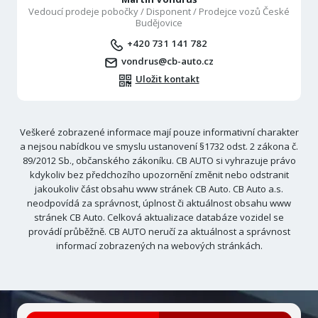
Vedoucí prodeje pobočky / Disponent / Prodejce vozů České
Budějovice
+420 731 141 782
vondrus@cb-auto.cz
Uložit kontakt
Veškeré zobrazené informace mají pouze informativní charakter
a nejsou nabídkou ve smyslu ustanovení §1732 odst. 2 zákona č.
89/2012 Sb., občanského zákoníku. CB AUTO si vyhrazuje právo
kdykoliv bez předchozího upozornění změnit nebo odstranit
jakoukoliv část obsahu www stránek CB Auto. CB Auto a.s.
neodpovídá za správnost, úplnost či aktuálnost obsahu www
stránek CB Auto. Celková aktualizace databáze vozidel se
provádí průběžně. CB AUTO neručí za aktuálnost a správnost
informací zobrazených na webových stránkách.