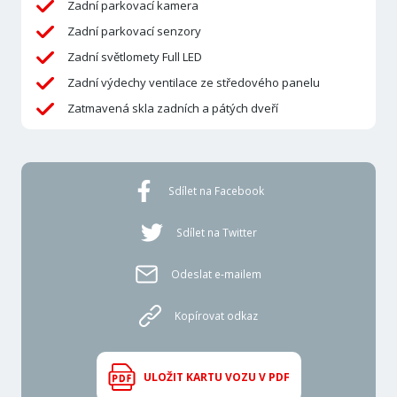
Zadní parkovací kamera
Zadní parkovací senzory
Zadní světlomety Full LED
Zadní výdechy ventilace ze středového panelu
Zatmavená skla zadních a pátých dveří
Sdílet na Facebook
Sdílet na Twitter
Odeslat e-mailem
Kopírovat odkaz
ULOŽIT KARTU VOZU V PDF