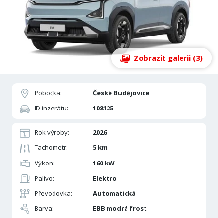
Zobrazit galerii (3)
Pobočka:
České Budějovice
ID inzerátu:
108125
Rok výroby:
2026
Tachometr:
5 km
Výkon:
160 kW
Palivo:
Elektro
Převodovka:
Automatická
Barva:
EBB modrá frost