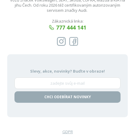
vozů značek Volkswagen, SEAT, Škoda, CUPRA, Mazda a KIA na
jihu Čech. Od roku 2026 též certifikovaným autorizovaným
servisem značky Audi.
Zákaznická linka:
777 444 141
Slevy, akce, novinky?
Buďte v obraze!
CHCI ODEBÍRAT NOVINKY
GDPR