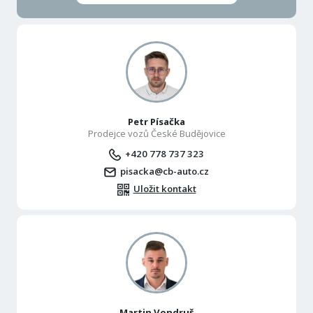
Petr Písačka
Prodejce vozů České Budějovice
+420 778 737 323
pisacka@cb-auto.cz
Uložit kontakt
Martin Vondruš