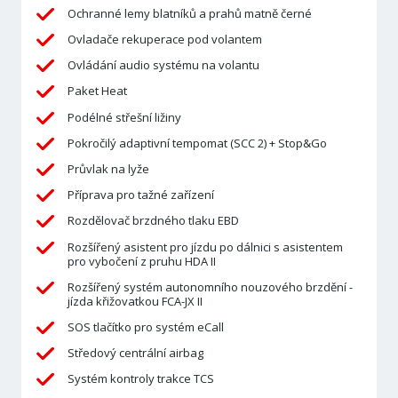
Ochranné lemy blatníků a prahů matně černé
Ovladače rekuperace pod volantem
Ovládání audio systému na volantu
Paket Heat
Podélné střešní ližiny
Pokročilý adaptivní tempomat (SCC 2) + Stop&Go
Průvlak na lyže
Příprava pro tažné zařízení
Rozdělovač brzdného tlaku EBD
Rozšířený asistent pro jízdu po dálnici s asistentem
pro vybočení z pruhu HDA II
Rozšířený systém autonomního nouzového brzdění -
jízda křižovatkou FCA-JX II
SOS tlačítko pro systém eCall
Středový centrální airbag
Systém kontroly trakce TCS