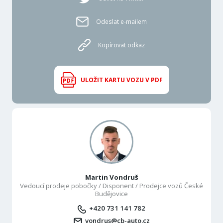
Odeslat e-mailem
Kopírovat odkaz
ULOŽIT KARTU VOZU V PDF
Martin Vondruš
Vedoucí prodeje pobočky / Disponent / Prodejce vozů České
Budějovice
+420 731 141 782
vondrus@cb-auto.cz