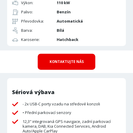
Výkon:
110 kW
Palivo:
Benzín
Převodovka:
Automatická
Barva:
Bílá
Karoserie:
Hatchback
KONTAKTUJTE NÁS
Sériová výbava
- 2x USB-C porty vzadu na středové konzoli
• Přední parkovací senzory
12,3" integrovaná GPS navigace, zadní parkovací
kamera, DAB, Kia Connected Services, Android
Auto/Apple CarPlay