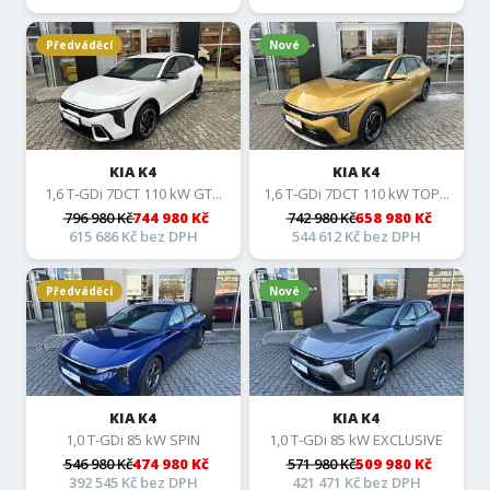
Předváděcí
Nové
KIA K4
KIA K4
1,6 T-GDi 7DCT 110 kW GT...
1,6 T-GDi 7DCT 110 kW TOP...
796 980 Kč
744 980 Kč
742 980 Kč
658 980 Kč
615 686 Kč bez DPH
544 612 Kč bez DPH
Předváděcí
Nové
KIA K4
KIA K4
1,0 T-GDi 85 kW SPIN
1,0 T-GDi 85 kW EXCLUSIVE
546 980 Kč
474 980 Kč
571 980 Kč
509 980 Kč
392 545 Kč bez DPH
421 471 Kč bez DPH