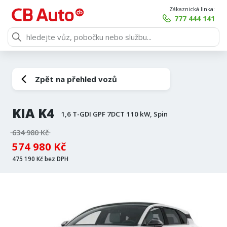
Zákaznická linka:
777 444 141
Zpět na přehled vozů
KIA K4
1,6 T-GDI GPF 7DCT 110 kW, Spin
634 980 Kč
574 980 Kč
475 190 Kč bez DPH