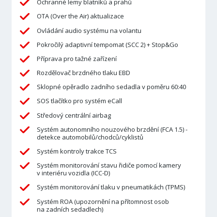
Ochranné lemy blatníků a prahů
OTA (Over the Air) aktualizace
Ovládání audio systému na volantu
Pokročilý adaptivní tempomat (SCC 2) + Stop&Go
Příprava pro tažné zařízení
Rozdělovač brzdného tlaku EBD
Sklopné opěradlo zadního sedadla v poměru 60:40
SOS tlačítko pro systém eCall
Středový centrální airbag
Systém autonomního nouzového brzdění (FCA 1.5) -
detekce automobilů/chodců/cyklistů
Systém kontroly trakce TCS
Systém monitorování stavu řidiče pomocí kamery
v interiéru vozidla (ICC-D)
Systém monitorování tlaku v pneumatikách (TPMS)
Systém ROA (upozornění na přítomnost osob
na zadních sedadlech)