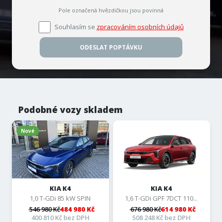
Pole označená hvězdičkou jsou povinná
Souhlasím se
zpracováním osobních údajů
ODESLAT POPTÁVKU
Podobné vozy skladem
Nové
KIA K4
KIA K4
1,0 T-GDi 85 kW SPIN
1,6 T-GDi GPF 7DCT 110...
546 980 Kč
484 980 Kč
676 980 Kč
614 980 Kč
400 810 Kč bez DPH
508 248 Kč bez DPH