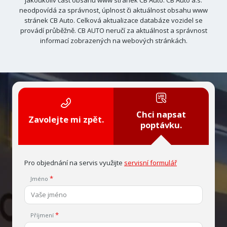
jakoukoliv část obsahu www stránek CB Auto. CB Auto a.s.
neodpovídá za správnost, úplnost či aktuálnost obsahu www
stránek CB Auto. Celková aktualizace databáze vozidel se
provádí průběžně. CB AUTO neručí za aktuálnost a správnost
informací zobrazených na webových stránkách.
Chci napsat
Zavolejte mi zpět.
poptávku.
Pro objednání na servis využijte
servisní formulář
Jméno
Příjmení