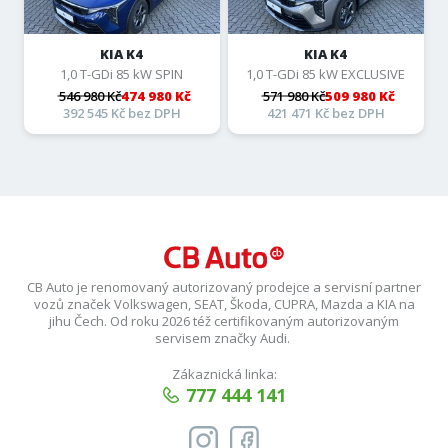
KIA K4
KIA K4
1,0 T-GDi 85 kW SPIN
1,0 T-GDi 85 kW EXCLUSIVE
546 980 Kč
474 980 Kč
571 980 Kč
509 980 Kč
392 545 Kč bez DPH
421 471 Kč bez DPH
CB Auto je renomovaný autorizovaný prodejce a servisní partner
vozů značek Volkswagen, SEAT, Škoda, CUPRA, Mazda a KIA na
jihu Čech. Od roku 2026 též certifikovaným autorizovaným
servisem značky Audi.
Zákaznická linka:
777 444 141