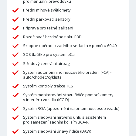
pro manuální převodovku
Přední mlhové světlomety
Přední parkovací senzory
Příprava pro tažné zařízení
Rozdělovač brzdného tlaku EBD
Sklopné opěradlo zadního sedadla v poměru 60:40
SOS tlačítko pro systém eCall
Středový centrální airbag
Systém autonomního nouzového brzdění (FCA) -
auto/chodec/cyklista
Systém kontroly trakce TCS
Systém monitorování stavu řidiče pomocí kamery
v interiéru vozidla (ICC-D)
Systém ROA (upozornění na přítomnost osob vzadu)
Systém sledování mrtvého úhlu s asistentem
pro zamezení zadním kolizím BCA-R
Systém sledování únavy řidiče (DAW)