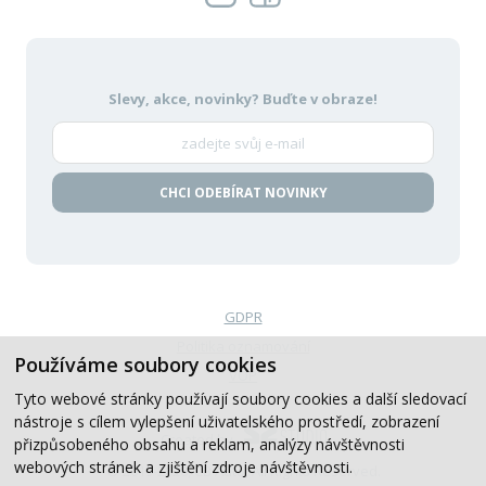
Slevy, akce, novinky?
Buďte v obraze!
CHCI ODEBÍRAT NOVINKY
GDPR
Politika oznamování
Používáme soubory cookies
VOP
Tyto webové stránky používají soubory cookies a další sledovací
nástroje s cílem vylepšení uživatelského prostředí, zobrazení
Created by
přizpůsobeného obsahu a reklam, analýzy návštěvnosti
webových stránek a zjištění zdroje návštěvnosti.
© 2019-2026, CB Auto, All Rights Reserved.