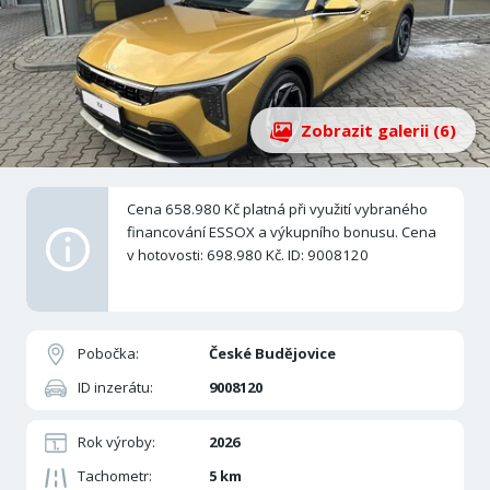
Zobrazit galerii (6)
Cena 658.980 Kč platná při využití vybraného
financování ESSOX a výkupního bonusu. Cena
v hotovosti: 698.980 Kč. ID: 9008120
Pobočka:
České Budějovice
ID inzerátu:
9008120
Rok výroby:
2026
Tachometr:
5 km