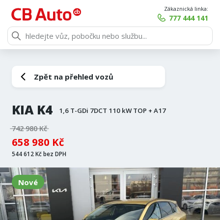
Zákaznická linka:
777 444 141
Zpět na přehled vozů
KIA K4
1,6 T-GDi 7DCT 110 kW TOP + A17
742 980 Kč
658 980 Kč
544 612 Kč bez DPH
Nové