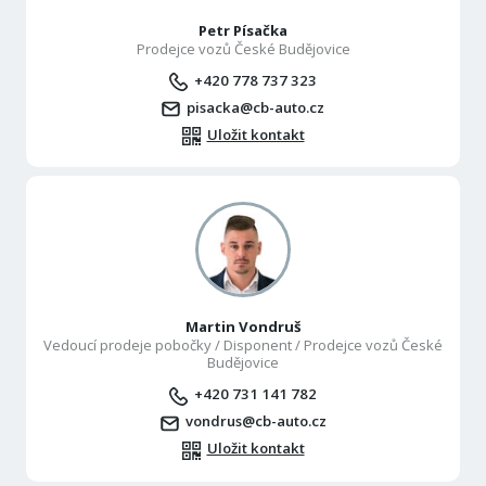
Petr Písačka
Prodejce vozů České Budějovice
+420 778 737 323
pisacka@cb-auto.cz
Uložit kontakt
Martin Vondruš
Vedoucí prodeje pobočky / Disponent / Prodejce vozů České
Budějovice
+420 731 141 782
vondrus@cb-auto.cz
Uložit kontakt