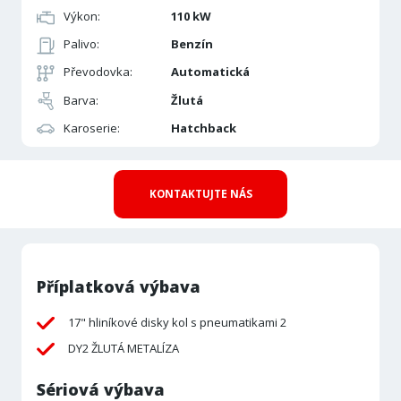
Výkon:
110 kW
Palivo:
Benzín
Převodovka:
Automatická
Barva:
Žlutá
Karoserie:
Hatchback
KONTAKTUJTE NÁS
Příplatková výbava
17" hliníkové disky kol s pneumatikami 2
DY2 ŽLUTÁ METALÍZA
Sériová výbava