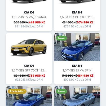
KIA K4
KIA K4
1.0 T-GDi 85 kW, Comfort
1,6 T-GDI GPF 7DCT 110...
509 980 Kč
449 980 Kč
634 980 Kč
574 980 Kč
371 884 Kč bez DPH
475 190 Kč bez DPH
Nové
KIA K4
KIA K4
1,6 T-GDi GPF 7DCT 132...
1,0 T-GDi 85 kW SPIN
821 980 Kč
759 980 Kč
546 980 Kč
484 980 Kč
628 083 Kč bez DPH
400 810 Kč bez DPH
Předváděcí
Nové