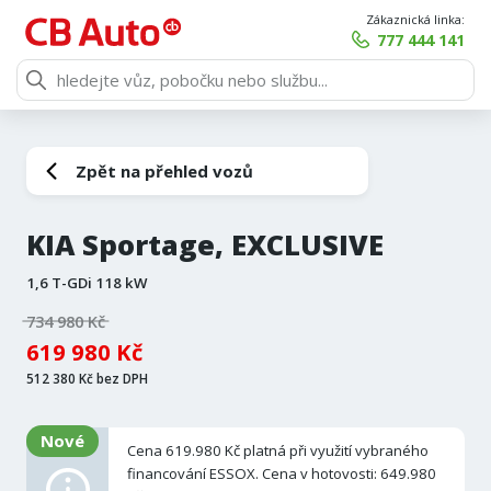
Zákaznická linka:
777 444 141
Zpět na přehled vozů
KIA Sportage, EXCLUSIVE
1,6 T-GDi 118 kW
734 980 Kč
619 980 Kč
512 380 Kč bez DPH
Nové
Cena 619.980 Kč platná při využití vybraného
financování ESSOX. Cena v hotovosti: 649.980