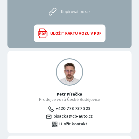
Kopírovat odkaz
ULOŽIT KARTU VOZU V PDF
Petr Písačka
Prodejce vozů České Budějovice
+420 778 737 323
pisacka@cb-auto.cz
Uložit kontakt