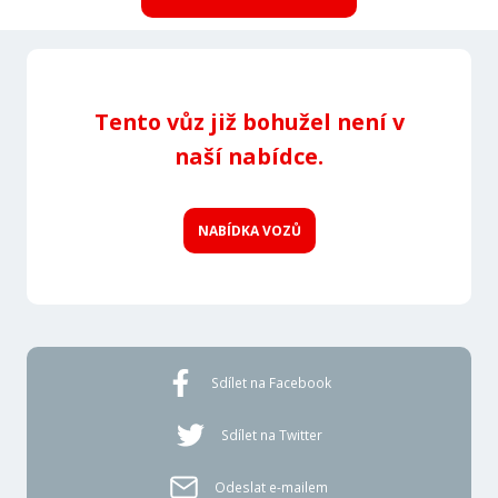
Tento vůz již bohužel není v
naší nabídce.
NABÍDKA VOZŮ
Sdílet na Facebook
Sdílet na Twitter
Odeslat e-mailem