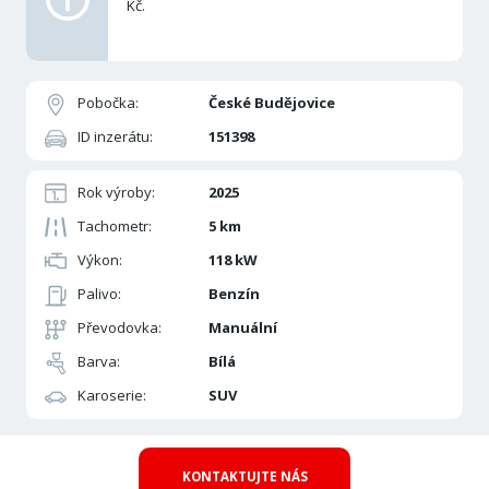
Kč.
Pobočka:
České Budějovice
ID inzerátu:
151398
Rok výroby:
2025
Tachometr:
5 km
Výkon:
118 kW
Palivo:
Benzín
Převodovka:
Manuální
Barva:
Bílá
Karoserie:
SUV
KONTAKTUJTE NÁS