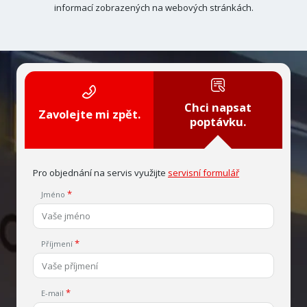
informací zobrazených na webových stránkách.
Chci napsat
Zavolejte mi zpět.
poptávku.
Pro objednání na servis využijte
servisní formulář
Jméno
Příjmení
E-mail