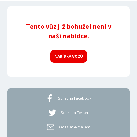
Tento vůz již bohužel není v
naší nabídce.
NABÍDKA VOZŮ
Sdílet na Facebook
Sdílet na Twitter
Odeslat e-mailem