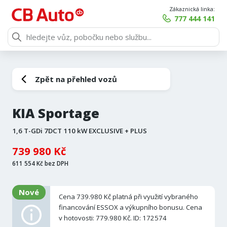
Zákaznická linka:
777 444 141
Zpět na přehled vozů
KIA Sportage
1,6 T-GDi 7DCT 110 kW EXCLUSIVE + PLUS
739 980 Kč
611 554 Kč bez DPH
Nové
Cena 739.980 Kč platná při využití vybraného
financování ESSOX a výkupního bonusu. Cena
v hotovosti: 779.980 Kč. ID: 172574