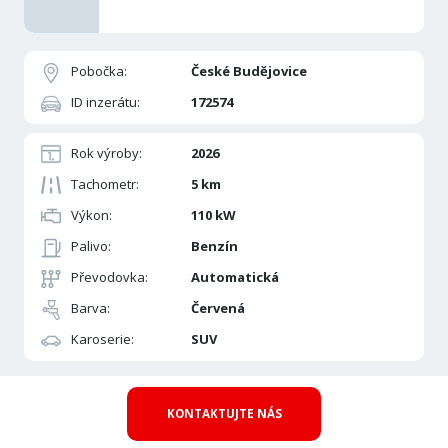
Pobočka:
České Budějovice
ID inzerátu:
172574
Rok výroby:
2026
Tachometr:
5 km
Výkon:
110 kW
Palivo:
Benzín
Převodovka:
Automatická
Barva:
Červená
Karoserie:
SUV
KONTAKTUJTE NÁS