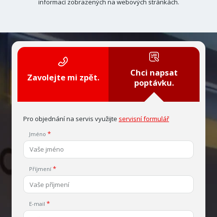
informací zobrazených na webových stránkách.
Chci napsat
Zavolejte mi zpět.
poptávku.
Pro objednání na servis využijte
servisní formulář
Jméno
Příjmení
E-mail