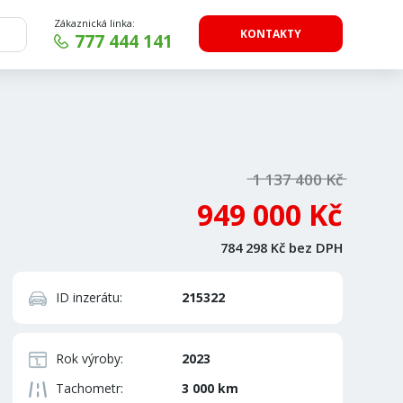
Zákaznická linka:
KONTAKTY
777 444 141
1 137 400 Kč
949 000 Kč
784 298 Kč bez DPH
ID inzerátu:
215322
Rok výroby:
2023
Tachometr:
3 000 km