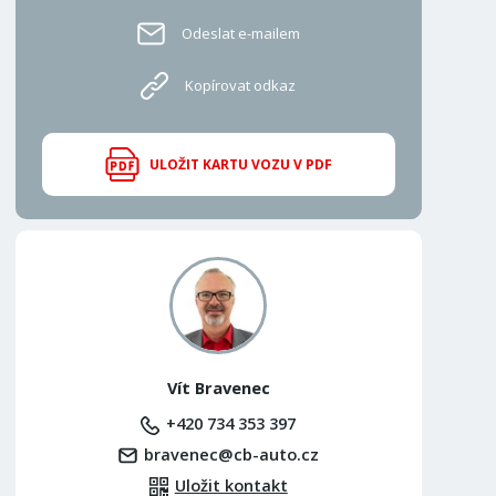
Odeslat e-mailem
Kopírovat odkaz
ULOŽIT KARTU VOZU V PDF
Vít Bravenec
+420 734 353 397
bravenec@cb-auto.cz
Uložit kontakt