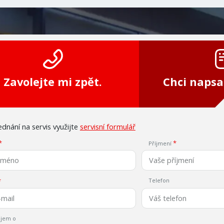
Zavolejte mi zpět.
Chci napsa
dnání na servis využijte
servisní formulář
Příjmení
Telefon
jem o