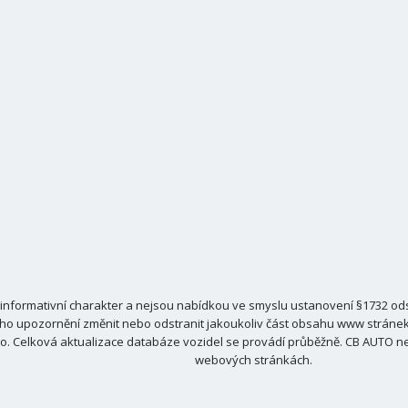
nformativní charakter a nejsou nabídkou ve smyslu ustanovení §1732 odst
ho upozornění změnit nebo odstranit jakoukoliv část obsahu www stránek C
. Celková aktualizace databáze vozidel se provádí průběžně. CB AUTO ne
webových stránkách.