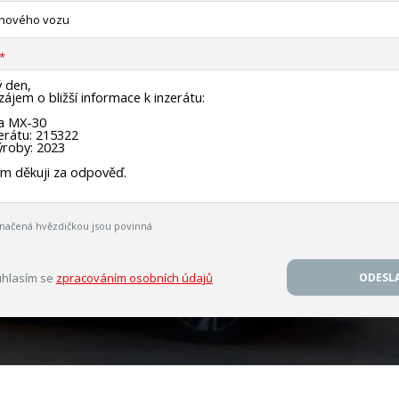
 nového vozu
načená hvězdičkou jsou povinná
hlasím se
zpracováním osobních údajů
ODESL