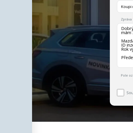
Koupi
Zpráva
Pole oz
Sou