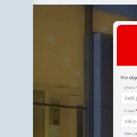
Pro obje
Jméno
E-mail
Mám zá