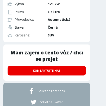
Výkon:
125 kW
Palivo:
Elektro
Převodovka:
Automatická
Barva:
Černá
Karoserie:
SUV
Mám zájem o tento vůz / chci
se projet
KONTAKTUJTE NÁS
Sdílet na Facebook
Sdílet na Twitter