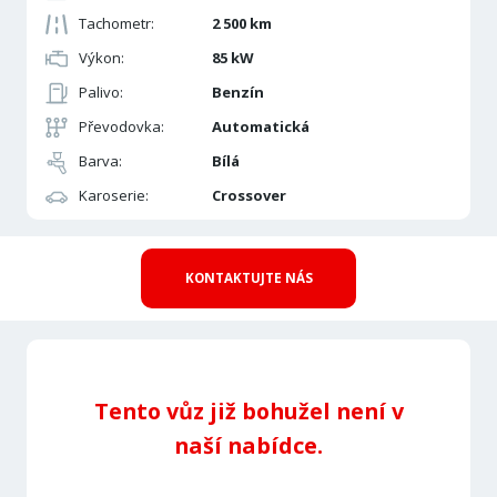
Tachometr:
2 500 km
Výkon:
85 kW
Palivo:
Benzín
Převodovka:
Automatická
Barva:
Bílá
Karoserie:
Crossover
KONTAKTUJTE NÁS
Tento vůz již bohužel není v
naší nabídce.