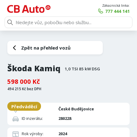
Zákaznická linka:
777 444 141
Zpět na přehled vozů
Škoda Kamiq
1,0 TSI 85 kW DSG
598 000 Kč
494 215 Kč bez DPH
Předváděcí
Pobočka:
České Budějovice
ID inzerátu:
280228
Rok výroby:
2024