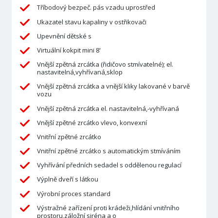
Tříbodový bezpeč. pás vzadu uprostřed
Ukazatel stavu kapaliny v ostřikovači
Upevnění dětské s
Virtuální kokpit mini 8'
Vnější zpětná zrcátka (řidičovo stmívatelné); el.
nastavitelná,vyhřívaná,sklop
Vnější zpětná zrcátka a vnější kliky lakované v barvě
vozu
Vnější zpětná zrcátka el. nastavitelná,-vyhřívaná
Vnější zpětné zrcátko vlevo, konvexní
Vnitřní zpětné zrcátko
Vnitřní zpětné zrcátko s automatickým stmíváním
Vyhřívání předních sedadel s oddělenou regulací
Výplně dveří s látkou
Výrobní proces standard
Výstražné zařízení proti krádeži,hlídání vnitřního
prostoru,záložní siréna a o