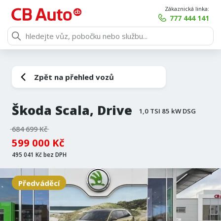
Zákaznická linka:
777 444 141
Zpět na přehled vozů
Škoda Scala, Drive
1,0 TSI 85 kW DSG
684 699 Kč
599 000 Kč
495 041 Kč bez DPH
Předváděcí