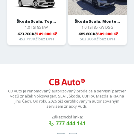
Škoda Scala, Top...
Škoda Scala, Monte...
1,0 TSI 85 kW
1,0 TSI 85 kW DSG
623 200 Kč
549 000 Kč
689 600 Kč
609 000 Kč
453 719 Kč bez DPH
503 306 Kč bez DPH
CB Auto je renomovaný autorizovaný prodejce a servisní partner
vozů značek Volkswagen, SEAT, Škoda, CUPRA, Mazda a KIA na
jihu Čech. Od roku 2026 též certifikovaným autorizovaným
servisem značky Audi.
Zákaznická linka:
777 444 141