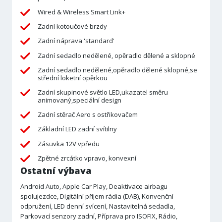
Wired & Wireless Smart Link+
Zadní kotoučové brzdy
Zadní náprava 'standard'
Zadní sedadlo nedělené, opěradlo dělené a sklopné
Zadní sedadlo nedělené,opěradlo dělené sklopné,se
střední loketní opěrkou
Zadní skupinové světlo LED,ukazatel směru
animovaný,speciální design
Zadní stěrač Aero s ostřikovačem
Základní LED zadní svítilny
Zásuvka 12V vpředu
Zpětné zrcátko vpravo, konvexní
Ostatní výbava
Android Auto, Apple Car Play, Deaktivace airbagu
spolujezdce, Digitální příjem rádia (DAB), Konvenční
odpružení, LED denní svícení, Nastavitelná sedadla,
Parkovací senzory zadní, Příprava pro ISOFIX, Rádio,