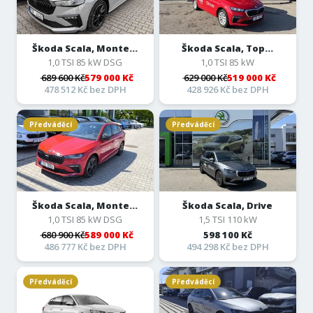
Škoda Scala, Monte...
Škoda Scala, Top...
1,0 TSI 85 kW DSG
1,0 TSI 85 kW
689 600 Kč
579 000 Kč
629 000 Kč
519 000 Kč
478 512 Kč bez DPH
428 926 Kč bez DPH
Předváděcí
Předváděcí
Škoda Scala, Monte...
Škoda Scala, Drive
1,0 TSI 85 kW DSG
1,5 TSI 110 kW
680 900 Kč
589 000 Kč
598 100 Kč
486 777 Kč bez DPH
494 298 Kč bez DPH
Předváděcí
Předváděcí