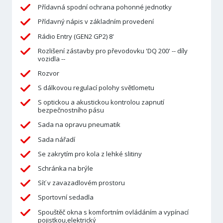
Přídavná spodní ochrana pohonné jednotky
Přídavný nápis v základním provedení
Rádio Entry (GEN2 GP2) 8'
Rozlišení zástavby pro převodovku 'DQ 200' -- díly
vozidla --
Rozvor
S dálkovou regulací polohy světlometu
S optickou a akustickou kontrolou zapnutí
bezpečnostního pásu
Sada na opravu pneumatik
Sada nářadí
Se zakrytím pro kola z lehké slitiny
Schránka na brýle
Síť v zavazadlovém prostoru
Sportovní sedadla
Spouštěč okna s komfortním ovládáním a vypínací
pojistkou,elektrický