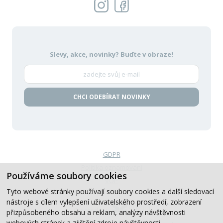
Slevy, akce, novinky?
Buďte v obraze!
CHCI ODEBÍRAT NOVINKY
GDPR
Politika oznamování
Používáme soubory cookies
VOP
Tyto webové stránky používají soubory cookies a další sledovací
nástroje s cílem vylepšení uživatelského prostředí, zobrazení
Created by
přizpůsobeného obsahu a reklam, analýzy návštěvnosti
webových stránek a zjištění zdroje návštěvnosti.