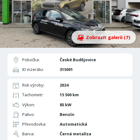
Zobrazit galerii (7)
Pobočka:
České Budějovice
ID inzerátu:
315001
Rok výroby:
2024
Tachometr:
15 500 km
Výkon:
85 kW
Palivo:
Benzín
Převodovka:
Automatická
Barva:
Černá metalíza