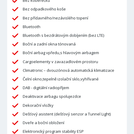
Bez koberečků
Bez odpadkového koše
Bez přídavného/nezávislého topení
Bluetooth
Bluetooth s bezdrátovým dobíjením (bez LTE)
Boční a zadní okna tónovaná
Boční airbag vpředu,s hlavovým airbagem
Cargoelementy v zavazadlovém prostoru
Climatronic – dvouzónová automatická klimatizace
Čelní okno,tepelně izolační sklo,vyhřívané
DAB - digitální radiopříjem
Deaktivace airbagu spolujezdce
Dekorační vložky
Dešťový asistent (dešťový senzor a Tunnel Light)
Dveře a boční obložení
Elektronický program stability ESP