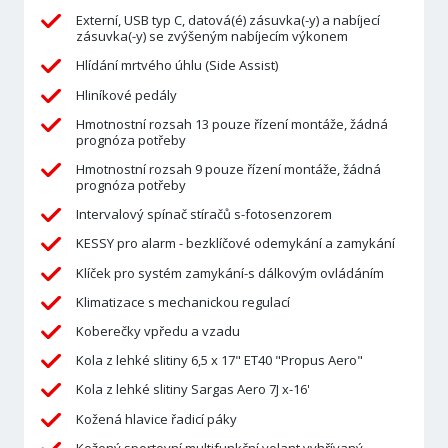
Externí, USB typ C, datová(é) zásuvka(-y) a nabíjecí
zásuvka(-y) se zvýšeným nabíjecím výkonem
Hlídání mrtvého úhlu (Side Assist)
Hliníkové pedály
Hmotnostní rozsah 13 pouze řízení montáže, žádná
prognóza potřeby
Hmotnostní rozsah 9 pouze řízení montáže, žádná
prognóza potřeby
Intervalový spínač stíračů s-fotosenzorem
KESSY pro alarm - bezklíčové odemykání a zamykání
Klíček pro systém zamykání-s dálkovým ovládáním
Klimatizace s mechanickou regulací
Koberečky vpředu a vzadu
Kola z lehké slitiny 6,5 x 17" ET40 "Propus Aero"
Kola z lehké slitiny Sargas Aero 7J x-16'
Kožená hlavice řadicí páky
Kožený sportovní multifunkční volant,vyhřívaný