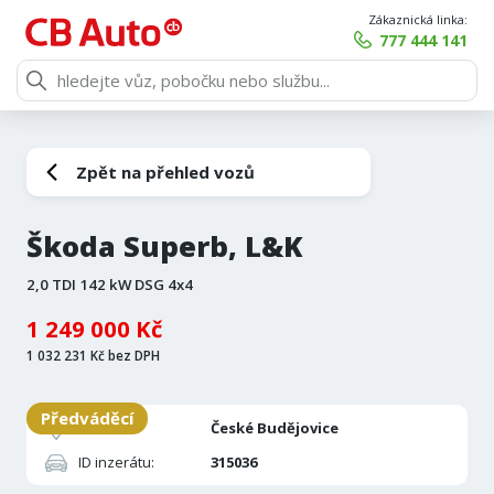
Zákaznická linka:
777 444 141
Zpět na přehled vozů
Škoda Superb, L&K
2,0 TDI 142 kW DSG 4x4
1 249 000 Kč
1 032 231 Kč bez DPH
Předváděcí
Pobočka:
České Budějovice
ID inzerátu:
315036