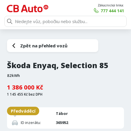
Zákaznická linka:
777 444 141
Zpět na přehled vozů
Škoda Enyaq, Selection 85
82kWh
1 386 000 Kč
1 145 455 Kč bez DPH
Předváděcí
Pobočka:
Tábor
ID inzerátu:
365952