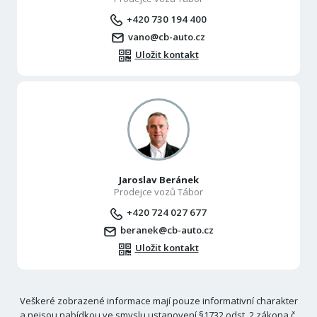
+420 730 194 400
vano@cb-auto.cz
Uložit kontakt
Jaroslav Beránek
Prodejce vozů Tábor
+420 724 027 677
beranek@cb-auto.cz
Uložit kontakt
Veškeré zobrazené informace mají pouze informativní charakter
a nejsou nabídkou ve smyslu ustanovení §1732 odst. 2 zákona č.