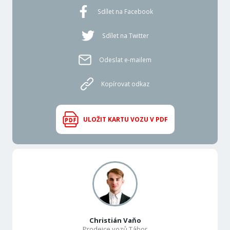
Sdílet na Facebook
Sdílet na Twitter
Odeslat e-mailem
Kopírovat odkaz
ULOŽIT KARTU VOZU V PDF
Christián Vaňo
Prodejce vozů Tábor