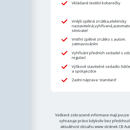
Vkládané textilní koberečky
Vnější zpětná zrcátka,elektricky
nastavitelná,vyhřívaná,automati
stmívatel
Vnitřní zpětné zrcátko s autom.
zatmavováním
Vyhřívání předních sedadel s od
regulací
Výškově stavitelné sedadlo řidič
a spolujezdce
Zadní náprava 'standard'
Veškeré zobrazené informace mají pouze i
vyhrazuje právo kdykoliv bez předchozí
aktuálnost obsahu www stránek CB Auto