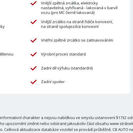
Vnější zpětná zrcátka, elektricky
nastavitelná, vyhřívaná - lakovaná v barvě
vozu (pro MC černě lakovaná)
Vnější zrcátko na straně řidiče konvexní,
cky
na straně spolujezdce konvexní
Vnitřní zpětné zrcátko se zatmavováním
dělenou
Výrobní proces standard
e
Zadní díl výfuku (standardní)
Zadní spoiler
nformativní charakter a nejsou nabídkou ve smyslu ustanovení §1732 odst
ho upozornění změnit nebo odstranit jakoukoliv část obsahu www stránek C
. Celková aktualizace databáze vozidel se provádí průběžně. CB AUTO ne