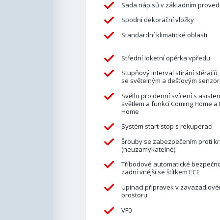
Sada nápisů v základním proved
Spodní dekorační vložky
Standardní klimatické oblasti
Střední loketní opěrka vpředu
Stupňový interval stírání stěračů
se světelným a dešťovým senzo
Světlo pro denní svícení s asiste
světlem a funkcí Coming Home a 
Home
Systém start-stop s rekuperací
Šrouby se zabezpečením proti kr
(neuzamykatelné)
Tříbodové automatické bezpečno
zadní vnější se štítkem ECE
Upínací přípravek v zavazadlové
prostoru
VF0