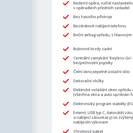
Bederní opěra, ručně nastaviteln
v opěradlech předních sedadel
Bez hasicího přístroje
Bezdrátové nabíjení telefonu
Boční airbag vpředu, s hlavovým
Bubnové brzdy zadní
Centrální zamykání 'Keyless-Go'
bezpečnostní pojistky
Čelní okno,tepelně izolační sklo
Dekorační vložky
Elektrické ovládání oken vpředu
(všechna okna a auto up/down fu
Elektronický program stability (ES
Externí, USB typ C, datová(é) zás
a nabíjecí zásuvka(-y) se zvýšen
nabíjecím výkonem
Chromový paket