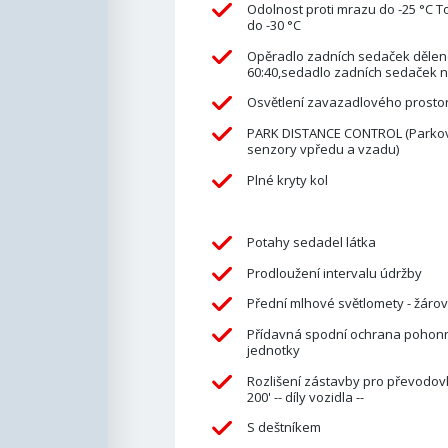
Odolnost proti mrazu do -25 °C T
do -30 °C
Opěradlo zadních sedaček dělen
60:40,sedadlo zadních sedaček 
Osvětlení zavazadlového prosto
PARK DISTANCE CONTROL (Parkov
senzory vpředu a vzadu)
Plné kryty kol
Potahy sedadel látka
Prodloužení intervalu údržby
Přední mlhové světlomety - žáro
Přídavná spodní ochrana pohon
jednotky
Rozlišení zástavby pro převodo
200' -- díly vozidla --
S deštníkem