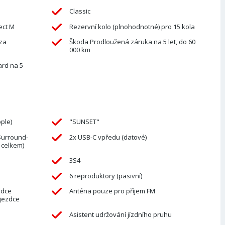
Classic
ect M
Rezervní kolo (plnohodnotné) pro 15 kola
za
Škoda Prodloužená záruka na 5 let, do 60
000 km
ard na 5
ple)
"SUNSET"
Surround-
2x USB-C vpředu (datové)
 celkem)
3S4
6 reproduktory (pasivní)
zdce
Anténa pouze pro příjem FM
ujezdce
Asistent udržování jízdního pruhu