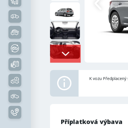
K vozu Předplacený 
Příplatková výbava