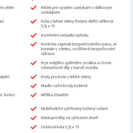
ím uhlím
Klíček pro systém zamykání s dálkovým
ovládáním
ací
Kola z lehké slitiny Rotare AERO stříbrná
5,5J x 15
Komfortní sedadla vpředu
Kontrola zapnutí bezpečnostního pásu, el.
kontakt v zámku, rozšířená bezpečnostní
výbava
Kryt vnějšího zpětného zrcátka a různé-
nástavbové díly v barvě vozidla
lápěcí
Kryty pro kola z lehké slitiny
Madlo ruční brzdy kožené
r funkcí -
Mřížka chladiče
Multifunkční vyhřívaný kožený volant
Nástupní lišty ve výřezech dveří
Ocelová kola 5,5J x 15