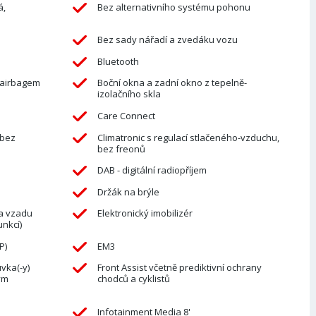
á,
Bez alternativního systému pohonu
Bez sady nářadí a zvedáku vozu
Bluetooth
 airbagem
Boční okna a zadní okno z tepelně-
izolačního skla
Care Connect
-bez
Climatronic s regulací stlačeného-vzduchu,
bez freonů
DAB - digitální radiopříjem
Držák na brýle
 a vzadu
Elektronický imobilizér
nkcí)
P)
EM3
uvka(-y)
Front Assist včetně prediktivní ochrany
ým
chodců a cyklistů
Infotainment Media 8'