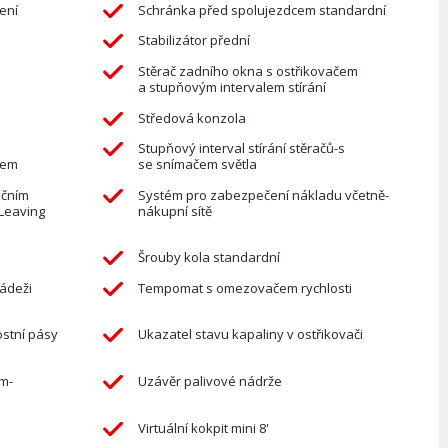
ení
Schránka před spolujezdcem standardní
Stabilizátor přední
Stěrač zadního okna s ostřikovačem
a stupňovým intervalem stírání
Středová konzola
Stupňový interval stírání stěračů-s
rem
se snímačem světla
nčním
Systém pro zabezpečení nákladu včetně-
Leaving
nákupní sítě
Šrouby kola standardní
ádeži
Tempomat s omezovačem rychlosti
stní pásy
Ukazatel stavu kapaliny v ostřikovači
m-
Uzávěr palivové nádrže
Virtuální kokpit mini 8'