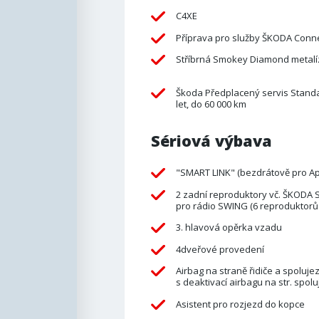
C4XE
Příprava pro služby ŠKODA Conn
Stříbrná Smokey Diamond metalí
Škoda Předplacený servis Stand
let, do 60 000 km
Sériová výbava
"SMART LINK" (bezdrátově pro Ap
2 zadní reproduktory vč. ŠKODA 
pro rádio SWING (6 reproduktorů
3. hlavová opěrka vzadu
4dveřové provedení
Airbag na straně řidiče a spoluje
s deaktivací airbagu na str. spol
Asistent pro rozjezd do kopce