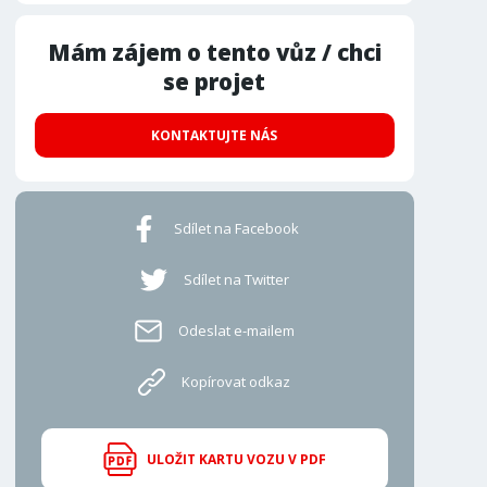
Mám zájem o tento vůz / chci
se projet
KONTAKTUJTE NÁS
Sdílet na Facebook
Sdílet na Twitter
Odeslat e-mailem
Kopírovat odkaz
ULOŽIT KARTU VOZU V PDF