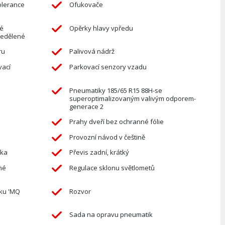
olerance
Ofukovače
é
Opěrky hlavy vpředu
nedělené
ru
Palivová nádrž
ací
Parkovací senzory vzadu
Pneumatiky 185/65 R15 88H-se
superoptimalizovaným valivým odporem-
generace 2
Prahy dveří bez ochranné fólie
Provozní návod v češtině
vka
Převis zadní, krátký
né
Regulace sklonu světlometů
vku 'MQ
Rozvor
Sada na opravu pneumatik