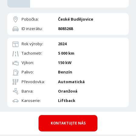
Pobočka:
České Budějovice
ID inzerátu:
8085268
Rok výroby:
2024
Tachometr:
5 000 km
Výkon:
150 kW
Palivo:
Benzín
Převodovka:
Automatická
Barva:
Oranžová
Karoserie:
Liftback
KONTAKTUJTE NÁS