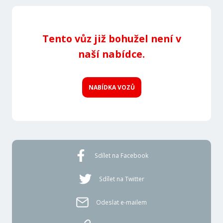
Tento vůz již bohužel není v
naší nabídce.
NABÍDKA VOZŮ
Sdílet na Facebook
Sdílet na Twitter
Odeslat e-mailem