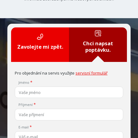
Chci napsat
Zavolejte mi zpět.
poptávku.
Pro objednání na servis využijte
servisní formulář
Jméno
Příjmení
E-mail