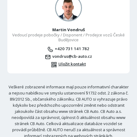
Martin Vondruš
Vedoucí prodeje pobočky / Disponent / Prodejce vozů České
Budějovice
+420 731 141 782
vondrus@cb-auto.cz
Uložit kontakt
Veškeré zobrazené informace mají pouze informativní charakter
a nejsou nabídkou ve smyslu ustanovení §1732 odst. 2 zákona č.
89/2012 Sb., občanského zákoníku. CB AUTO si vyhrazuje právo
kdykoliv bez předchozího upozornění změnit nebo odstranit
jakoukoliv část obsahu www stránek CB Auto. CB Auto a.s.
neodpovídá za správnost, úplnost či aktuálnost obsahu www
stránek CB Auto. Celková aktualizace databáze vozidel se
provádí průběžně. CB AUTO neručí za aktuálnost a správnost
informací zobrazených na webových stránkách.