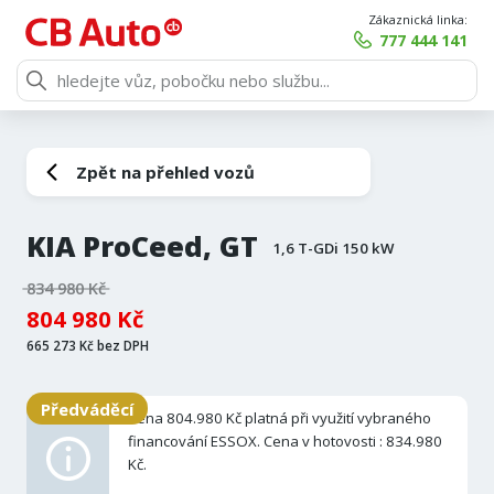
Zákaznická linka:
777 444 141
Zpět na přehled vozů
KIA ProCeed, GT
1,6 T-GDi 150 kW
834 980 Kč
804 980 Kč
665 273 Kč bez DPH
Předváděcí
Cena 804.980 Kč platná při využití vybraného
financování ESSOX. Cena v hotovosti : 834.980
Kč.