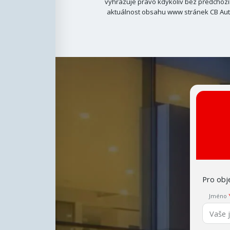
vyhrazuje právo kdykoliv bez předchozí
aktuálnost obsahu www stránek CB Auto
Pro obje
Jméno