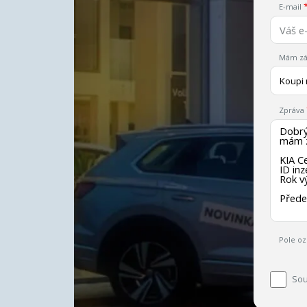
E-mail
Mám zá
Koupi
Zpráva
Pole oz
Sou