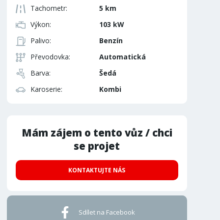
Tachometr:
5 km
Výkon:
103 kW
Palivo:
Benzín
Převodovka:
Automatická
Barva:
Šedá
Karoserie:
Kombi
Mám zájem o tento vůz / chci
se projet
KONTAKTUJTE NÁS
Sdílet na Facebook