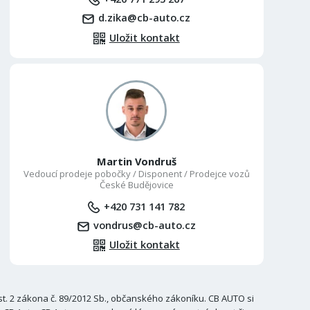
d.zika@cb-auto.cz
Uložit kontakt
Martin Vondruš
Vedoucí prodeje pobočky / Disponent / Prodejce vozů
České Budějovice
+420 731 141 782
vondrus@cb-auto.cz
Uložit kontakt
. 2 zákona č. 89/2012 Sb., občanského zákoníku. CB AUTO si