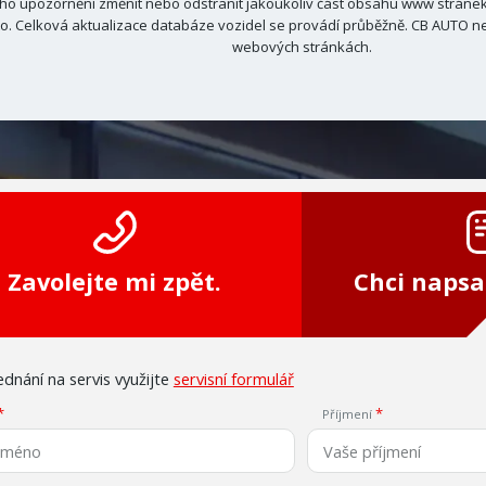
ho upozornění změnit nebo odstranit jakoukoliv část obsahu www stránek C
. Celková aktualizace databáze vozidel se provádí průběžně. CB AUTO ne
webových stránkách.
Zavolejte mi zpět.
Chci napsa
dnání na servis využijte
servisní formulář
Příjmení