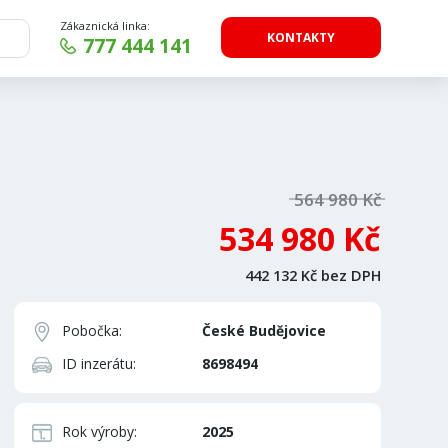
Zákaznická linka:
KONTAKTY
777 444 141
564 980 Kč
534 980 Kč
442 132 Kč bez DPH
Pobočka:
České Budějovice
ID inzerátu:
8698494
Rok výroby:
2025