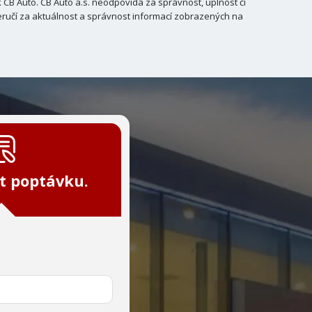
B Auto. CB Auto a.s. neodpovídá za správnost, úplnost či
ručí za aktuálnost a správnost informací zobrazených na
t poptávku.