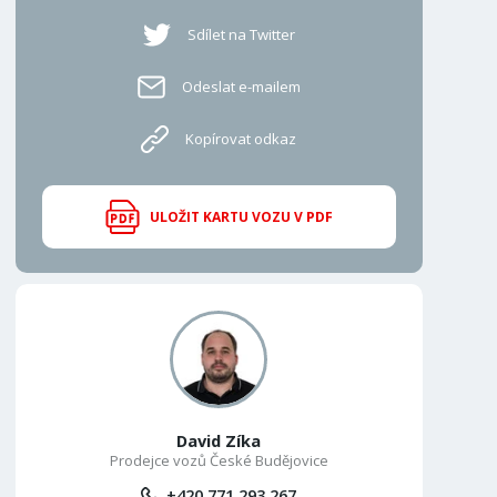
Sdílet na Twitter
Odeslat e-mailem
Kopírovat odkaz
ULOŽIT KARTU VOZU V PDF
David Zíka
Prodejce vozů České Budějovice
+420 771 293 267