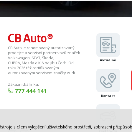
CB Auto je renomovaný autorizovaný
prodejce a servisní partner vozů značek
Volkswagen, SEAT, Škoda,
Aktuálně
CUPRA, Mazda a KIA na jihu Čech. Od
roku 2026 též certifikovaným
autorizovaným servisem značky Audi.
Zákaznická linka:
777 444 141
Kontakt
ástroje s cílem vylepšení uživatelského prostředí, zobrazení přizpů
Ojeté vozy