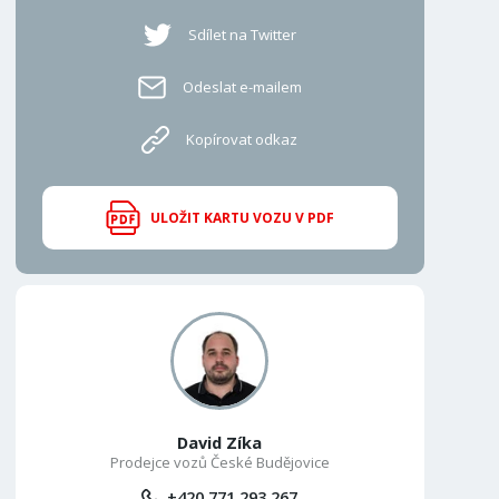
Sdílet na Twitter
Odeslat e-mailem
Kopírovat odkaz
ULOŽIT KARTU VOZU V PDF
David Zíka
Prodejce vozů České Budějovice
+420 771 293 267