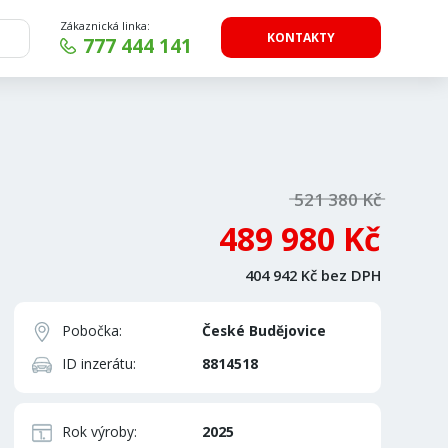
Zákaznická linka:
KONTAKTY
777 444 141
521 380 Kč
489 980 Kč
404 942 Kč bez DPH
Pobočka:
České Budějovice
ID inzerátu:
8814518
Rok výroby:
2025