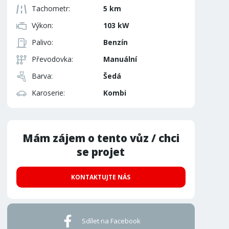
Tachometr:
5 km
Výkon:
103 kW
Palivo:
Benzín
Převodovka:
Manuální
Barva:
Šedá
Karoserie:
Kombi
Mám zájem o tento vůz / chci
se projet
KONTAKTUJTE NÁS
Sdílet na Facebook