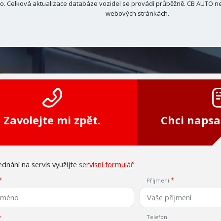
. Celková aktualizace databáze vozidel se provádí průběžně. CB AUTO ne
webových stránkách.
Zavolejte mi zpět.
Chci napsa
dnání na servis využijte
servisní formulář
Příjmení
Telefon