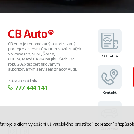
CB Auto je renomovaný autorizovaný
prodejce a servisní partner vozů značek
Volkswagen, SEAT, Škoda,
Aktuálně
CUPRA, Mazda a KIA na jihu Čech. Od
roku 2026 též certifikovaným
autorizovaným servisem značky Audi.
Zákaznická linka:
777 444 141
Kontakt
ástroje s cílem vylepšení uživatelského prostředí, zobrazení přizpů
Ojeté vozy