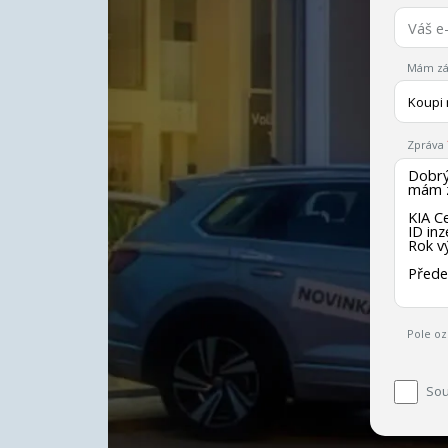
Mám zá
Koupi
Zpráva
Pole oz
Sou