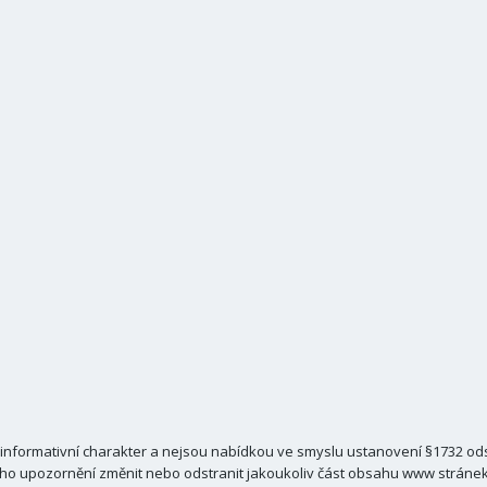
nformativní charakter a nejsou nabídkou ve smyslu ustanovení §1732 odst
ho upozornění změnit nebo odstranit jakoukoliv část obsahu www stránek C