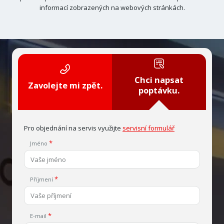
informací zobrazených na webových stránkách.
Chci napsat
Zavolejte mi zpět.
poptávku.
Pro objednání na servis využijte
servisní formulář
Jméno
Příjmení
E-mail