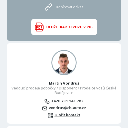
Kopírovat odkaz
ULOŽIT KARTU VOZU V PDF
Martin Vondruš
Vedoucí prodeje pobočky / Disponent / Prodejce vozů České
Budějovice
+420 731 141 782
vondrus@cb-auto.cz
Uložit kontakt