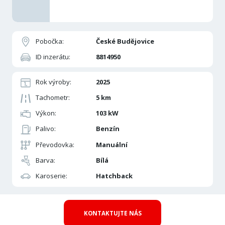
Pobočka:
České Budějovice
ID inzerátu:
8814950
Rok výroby:
2025
Tachometr:
5 km
Výkon:
103 kW
Palivo:
Benzín
Převodovka:
Manuální
Barva:
Bílá
Karoserie:
Hatchback
KONTAKTUJTE NÁS