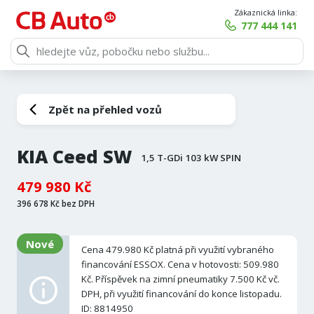
Zákaznická linka:
777 444 141
Zpět na přehled vozů
KIA Ceed SW
1,5 T-GDi 103 kW SPIN
479 980 Kč
396 678 Kč bez DPH
Nové
Cena 479.980 Kč platná při využití vybraného
financování ESSOX. Cena v hotovosti: 509.980
Kč. Příspěvek na zimní pneumatiky 7.500 Kč vč.
DPH, při využití financování do konce listopadu.
ID: 8814950