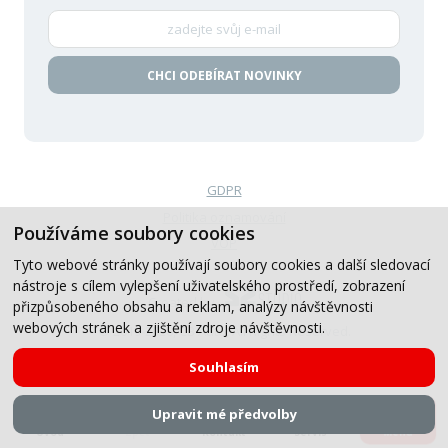
CHCI ODEBÍRAT NOVINKY
GDPR
Politika oznamování
Používáme soubory cookies
VOP
Tyto webové stránky používají soubory cookies a další sledovací
nástroje s cílem vylepšení uživatelského prostředí, zobrazení
Created by
přizpůsobeného obsahu a reklam, analýzy návštěvnosti
webových stránek a zjištění zdroje návštěvnosti.
© 2019-2026, CB Auto, All Rights Reserved.
Souhlasím
Upravit mé předvolby
Úvod
Zpět
Kontakt
Servis
Menu