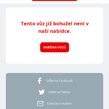
Tento vůz již bohužel není v
naší nabídce.
NABÍDKA VOZŮ
Sdílet na Facebook
Sdílet na Twitter
Odeslat e-mailem