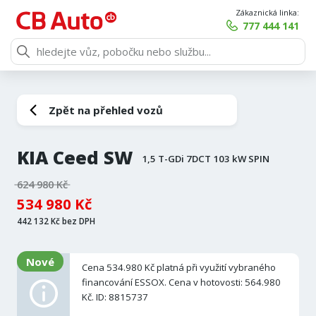
Zákaznická linka:
777 444 141
Zpět na přehled vozů
KIA Ceed SW
1,5 T-GDi 7DCT 103 kW SPIN
624 980 Kč
534 980 Kč
442 132 Kč bez DPH
Nové
Cena 534.980 Kč platná při využití vybraného
financování ESSOX. Cena v hotovosti: 564.980
Kč. ID: 8815737