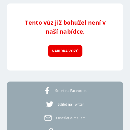
Tento vůz již bohužel není v
naší nabídce.
NABÍDKA VOZŮ
Sdílet na Facebook
Sdílet na Twitter
Odeslat e-mailem