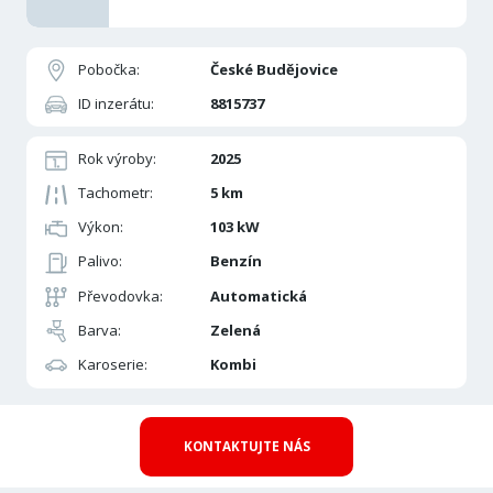
Pobočka:
České Budějovice
ID inzerátu:
8815737
Rok výroby:
2025
Tachometr:
5 km
Výkon:
103 kW
Palivo:
Benzín
Převodovka:
Automatická
Barva:
Zelená
Karoserie:
Kombi
KONTAKTUJTE NÁS