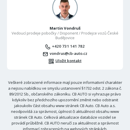
Martin Vondruš
Vedoucí prodeje pobočky / Disponent / Prodejce vozů České
Budějovice
+420 731 141 782
vondrus@cb-auto.cz
Uložit kontakt
Veškeré zobrazené informace mají pouze informativní charakter
a nejsou nabídkou ve smyslu ustanovení §1732 odst. 2 zákona č.
89/2012 Sb., občanského zákoníku. CB AUTO si vyhrazuje právo
kdykoliv bez předchozího upozornění změnit nebo odstranit
jakoukoliv část obsahu www stránek CB Auto. CB Auto a.s.
neodpovídá za správnost, úplnost či aktuálnost obsahu www
stránek CB Auto. Celková aktualizace databáze vozidel se
provádí průběžně. CB AUTO neručí za aktuálnost a správnost
informací zobrazených na webových stránkách.