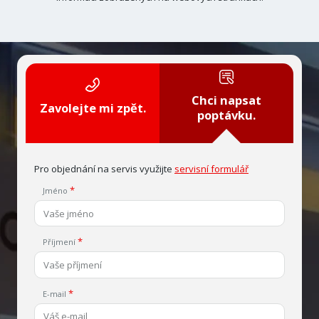
Chci napsat
Zavolejte mi zpět.
poptávku.
Pro objednání na servis využijte
servisní formulář
Jméno
Příjmení
E-mail