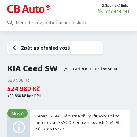
Zákaznická linka:
777 444 141
Zpět na přehled vozů
KIA Ceed SW
1,5 T-GDi 7DCT 103 kW SPIN
529 908 Kč
524 980 Kč
433 868 Kč bez DPH
Nové
Cena 524.980 Kč platná při využití vybraného
financování ESSOX. Cena v hotovosti: 554.980
Kč. ID: 8815773