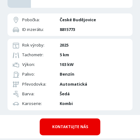
Pobočka:
České Budějovice
ID inzerátu:
8815773
Rok výroby:
2025
Tachometr:
5 km
Výkon:
103 kW
Palivo:
Benzín
Převodovka:
Automatická
Barva:
Šedá
Karoserie:
Kombi
KONTAKTUJTE NÁS