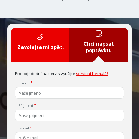
Chci napsat
Zavolejte mi zpět.
poptávku.
Pro objednání na servis využijte
servisní formulář
Jméno
Příjmení
E-mail