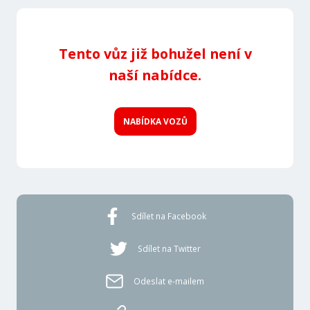
Tento vůz již bohužel není v
naší nabídce.
NABÍDKA VOZŮ
Sdílet na Facebook
Sdílet na Twitter
Odeslat e-mailem