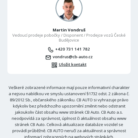
Martin Vondruš
Vedoucí prodeje pobočky / Disponent / Prodejce vozů České
Budějovice
+420 731 141 782
vondrus@cb-auto.cz
Uložit kontakt
Veškeré zobrazené informace mají pouze informativní charakter
a nejsou nabídkou ve smyslu ustanovení §1732 odst. 2 zákona č.
89/2012 Sb., občanského zákoníku. CB AUTO si vyhrazuje právo
kdykoliv bez předchozího upozornění změnit nebo odstranit
jakoukoliv část obsahu www stránek CB Auto. CB Auto a.s.
neodpovídá za správnost, úplnost či aktuálnost obsahu www
stránek CB Auto. Celková aktualizace databáze vozidel se
provádí průběžně. CB AUTO neručí za aktuálnost a správnost
informací zobrazených na webových stránkách.