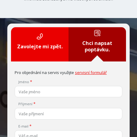
Chci napsat
Zavolejte mi zpět.
poptávku.
Pro objednání na servis využijte
servisní formulář
Jméno
Příjmení
E-mail