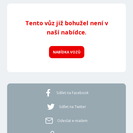
Tento vůz již bohužel není v
naší nabídce.
NABÍDKA VOZŮ
Sdílet na Facebook
Sdílet na Twitter
Odeslat e-mailem