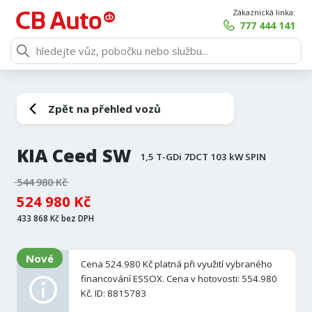
Zákaznická linka:
777 444 141
Zpět na přehled vozů
KIA Ceed SW
1,5 T-GDi 7DCT 103 kW SPIN
544 980 Kč
524 980 Kč
433 868 Kč bez DPH
Nové
Cena 524.980 Kč platná při využití vybraného
financování ESSOX. Cena v hotovosti: 554.980
Kč. ID: 8815783