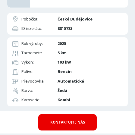
Pobočka:
České Budějovice
ID inzerátu:
8815783
Rok výroby:
2025
Tachometr:
5 km
Výkon:
103 kW
Palivo:
Benzín
Převodovka:
Automatická
Barva:
Šedá
Karoserie:
Kombi
KONTAKTUJTE NÁS