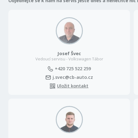
Objednejte se k nám na servis ještě dnes a nenechte nic
Josef Švec
Vedoucí servisu - Volkswagen Tábor
+420 725 522 259
j.svec@cb-auto.cz
Uložit kontakt