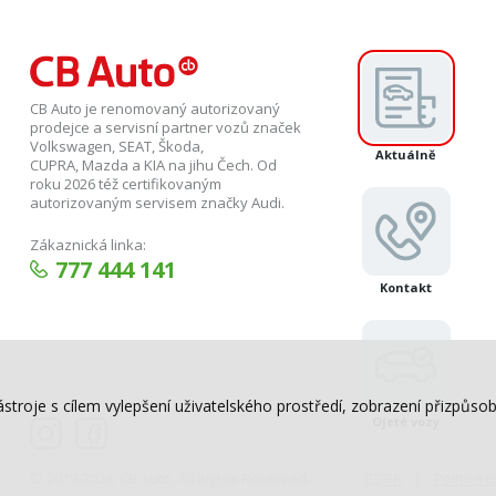
CB Auto je renomovaný autorizovaný
prodejce a servisní partner vozů značek
Volkswagen, SEAT, Škoda,
Aktuálně
CUPRA, Mazda a KIA na jihu Čech. Od
roku 2026 též certifikovaným
autorizovaným servisem značky Audi.
Zákaznická linka:
777 444 141
Kontakt
ástroje s cílem vylepšení uživatelského prostředí, zobrazení přizpů
Ojeté vozy
© 2019-2026, CB Auto, All Rights Reserved.
GDPR
Politika