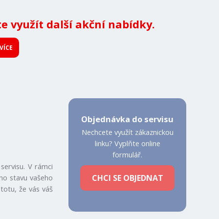
te využít další akční nabídky.
VÍCE
Objednávka do servisu
Nechcete využít zákaznickou
linku? Vyplňte online
formulář.
servisu. V rámci
CHCI SE OBJEDNAT
ého stavu vašeho
totu, že vás váš