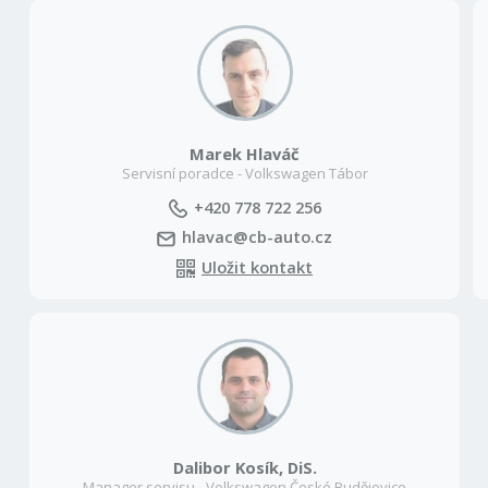
Marek Hlaváč
Servisní poradce - Volkswagen Tábor
+420 778 722 256
hlavac@cb-auto.cz
Uložit kontakt
Dalibor Kosík, DiS.
Manager servisu - Volkswagen České Budějovice