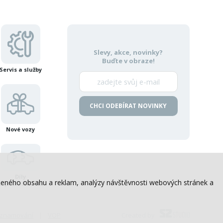
Slevy, akce, novinky?
Buďte v obraze!
Servis a služby
CHCI ODEBÍRAT NOVINKY
Nové vozy
Díly
sobeného obsahu a reklam, analýzy návštěvnosti webových stránek a
a příslušenství
 oznamování
VOP
Created by