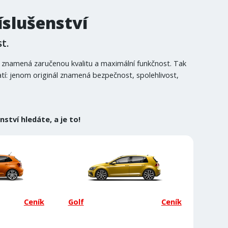
íslušenství
t.
a znamená zaručenou kvalitu a maximální funkčnost. Tak
atí: jenom originál znamená bezpečnost, spolehlivost,
ství hledáte, a je to!
Ceník
Golf
Ceník