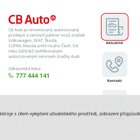
CB Auto je renomovaný autorizovaný
prodejce a servisní partner vozů značek
Volkswagen, SEAT, Škoda,
Aktuálně
CUPRA, Mazda a KIA na jihu Čech. Od
roku 2026 též certifikovaným
autorizovaným servisem značky Audi.
Zákaznická linka:
777 444 141
Kontakt
ástroje s cílem vylepšení uživatelského prostředí, zobrazení přizpů
Ojeté vozy
© 2019-2026, CB Auto, All Rights Reserved.
GDPR
Politika