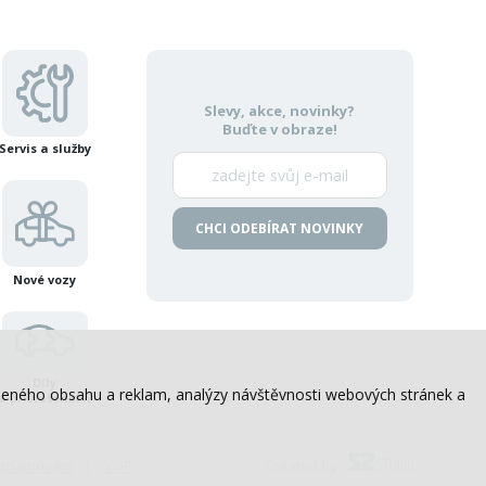
Slevy, akce, novinky?
Buďte v obraze!
Servis a služby
CHCI ODEBÍRAT NOVINKY
Nové vozy
Díly
sobeného obsahu a reklam, analýzy návštěvnosti webových stránek a
a příslušenství
 oznamování
VOP
Created by