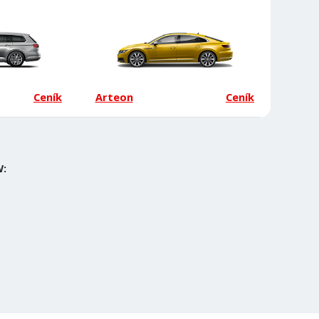
Ceník
Arteon
Ceník
W: