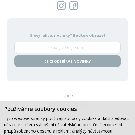
Slevy, akce, novinky?
Buďte v obraze!
CHCI ODEBÍRAT NOVINKY
GDPR
Politika oznamování
Používáme soubory cookies
VOP
Tyto webové stránky používají soubory cookies a další sledovací
nástroje s cílem vylepšení uživatelského prostředí, zobrazení
Created by
přizpůsobeného obsahu a reklam, analýzy návštěvnosti