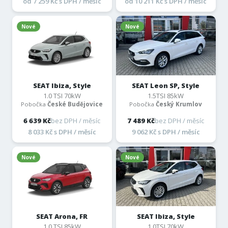
od 7 259 Kč s DPH / měsíc
od 10 211 Kč s DPH / měsíc
Nové
Nové
SEAT Ibiza, Style
SEAT Leon SP, Style
1.0 TSI 70kW
1.5TSI 85kW
Pobočka
České Budějovice
Pobočka
Český Krumlov
6 639 Kč
bez DPH / měsíc
7 489 Kč
bez DPH / měsíc
8 033 Kč s DPH / měsíc
9 062 Kč s DPH / měsíc
Nové
Nové
SEAT Arona, FR
SEAT Ibiza, Style
1.0 TSI 85kW
1.0TSI 70kW