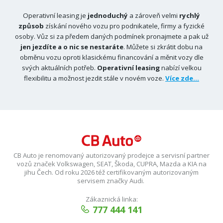
Operativní leasing je
jednoduchý
a zároveň velmi
rychlý
způsob
získání nového vozu pro podnikatele, firmy a fyzické
osoby. Vůz si za předem daných podmínek pronajmete a pak už
jen jezdíte a o nic se nestaráte
. Můžete si zkrátit dobu na
obměnu vozu oproti klasickému financování a měnit vozy dle
svých aktuálních potřeb.
Operativní leasing
nabízí velkou
flexibilitu a možnost jezdit stále v novém voze.
Více zde...
CB Auto je renomovaný autorizovaný prodejce a servisní partner
vozů značek Volkswagen, SEAT, Škoda, CUPRA, Mazda a KIA na
jihu Čech. Od roku 2026 též certifikovaným autorizovaným
servisem značky Audi.
Zákaznická linka:
777 444 141