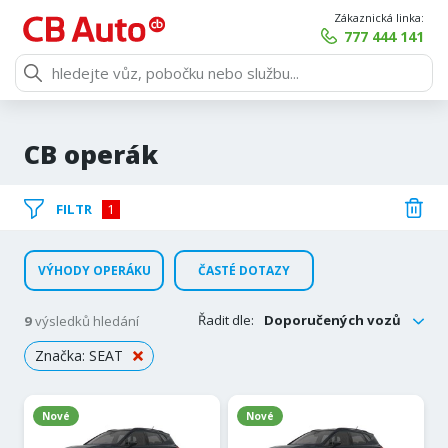
Zákaznická linka:
777 444 141
CB operák
FILTR
1
VÝHODY OPERÁKU
ČASTÉ DOTAZY
Řadit dle:
Doporučených vozů
9
výsledků hledání
Značka: SEAT
Nové
Nové