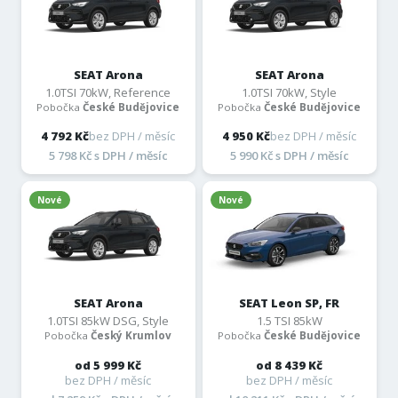
SEAT Arona
SEAT Arona
1.0TSI 70kW, Reference
1.0TSI 70kW, Style
Pobočka
České Budějovice
Pobočka
České Budějovice
4 792 Kč
bez DPH / měsíc
4 950 Kč
bez DPH / měsíc
5 798 Kč s DPH / měsíc
5 990 Kč s DPH / měsíc
Nové
Nové
SEAT Arona
SEAT Leon SP, FR
1.0TSI 85kW DSG, Style
1.5 TSI 85kW
Pobočka
Český Krumlov
Pobočka
České Budějovice
od 5 999 Kč
od 8 439 Kč
bez DPH / měsíc
bez DPH / měsíc