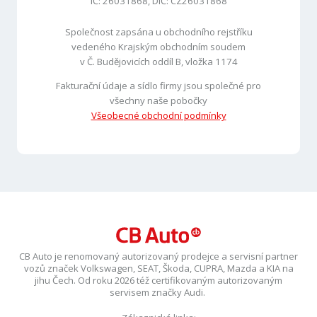
IČ: 26031868, DIČ: CZ26031868
Společnost zapsána u obchodního rejstříku
vedeného Krajským obchodním soudem
v Č. Budějovicích oddíl B, vložka 1174
Fakturační údaje a sídlo firmy jsou společné pro
všechny naše pobočky
Všeobecné obchodní podmínky
CB Auto je renomovaný autorizovaný prodejce a servisní partner
vozů značek Volkswagen, SEAT, Škoda, CUPRA, Mazda a KIA na
jihu Čech. Od roku 2026 též certifikovaným autorizovaným
servisem značky Audi.