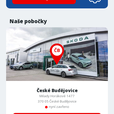
Naše pobočky
České Budějovice
Milady Horákové 1477
370 05 České Budějovice
nyní zavřeno