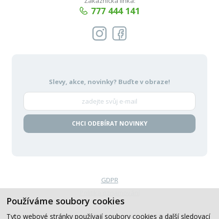
Zákaznická linka:
777 444 141
Slevy, akce, novinky?
Buďte v obraze!
CHCI ODEBÍRAT NOVINKY
GDPR
Politika oznamování
Používáme soubory cookies
VOP
Tyto webové stránky používají soubory cookies a další sledovací