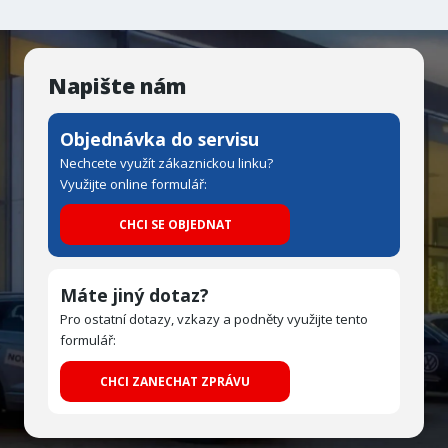
Napište nám
Objednávka do servisu
Nechcete využít zákaznickou linku?
Využijte online formulář:
CHCI SE OBJEDNAT
Máte jiný dotaz?
Pro ostatní dotazy, vzkazy a podněty využijte tento
formulář:
CHCI ZANECHAT ZPRÁVU