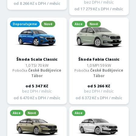
bez DPH / měsíc
od 8 266 Kč s DPH / měsíc
od 17 279 Kč s DPH / měsíc
Doporučujeme
Nové
Akce
Nové
Škoda Scala Classic
Škoda Fabia Classic
1,0 TSI 70 kW
1,0 MPI 59 kW
Pobočka
České Budějovice
Pobočka
České Budějovice
Tábor
Tábor
od 5 347 Kč
od 5 266 Kč
bez DPH / měsíc
bez DPH / měsíc
od 6 470 Kč s DPH / měsíc
od 6 372 Kč s DPH / měsíc
Akce
Nové
Akce