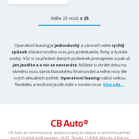
Vidíte 25 vozů
z 25
Operativní leasing je
jednoduchý
a zároveň velmi
rychlý
způsob
získání nového vozu pro podnikatele, firmy a fyzické
osoby. Vůz si za předem daných podmínek pronajmete a pak už
jen jezdíte a o nic se nestaráte
. Můžete si zkrátit dobu na
obměnu vozu oproti klasickému financování a měnit vozy dle
svých aktuálních potřeb.
Operativní leasing
nabízí velkou
flexibilitu a možnost jezdit stále v novém voze.
Více zde...
CB Auto je renomovaný autorizovaný prodejce a servisní partner
vozů značek Volkswagen, SEAT, Škoda, CUPRA, Mazda a KIA na