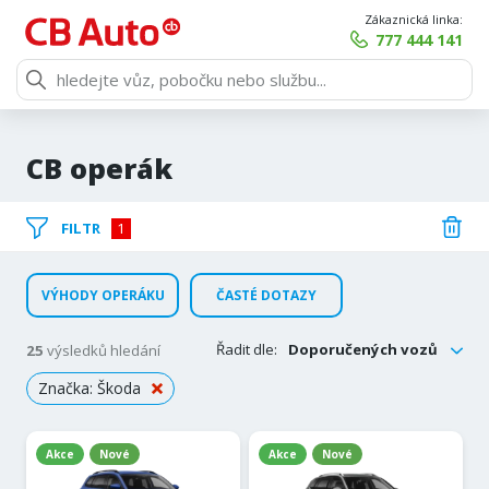
Zákaznická linka:
777 444 141
CB operák
FILTR
1
VÝHODY OPERÁKU
ČASTÉ DOTAZY
Řadit dle:
Doporučených vozů
25
výsledků hledání
Značka: Škoda
Akce
Nové
Akce
Nové