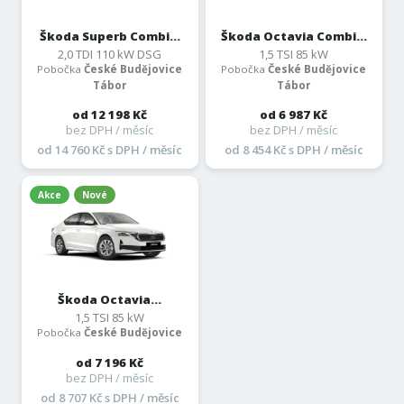
Škoda Superb Combi...
Škoda Octavia Combi...
2,0 TDI 110 kW DSG
1,5 TSI 85 kW
Pobočka
České Budějovice
Pobočka
České Budějovice
Tábor
Tábor
od 12 198 Kč
od 6 987 Kč
bez DPH / měsíc
bez DPH / měsíc
od 14 760 Kč s DPH / měsíc
od 8 454 Kč s DPH / měsíc
Akce
Nové
Škoda Octavia...
1,5 TSI 85 kW
Pobočka
České Budějovice
od 7 196 Kč
bez DPH / měsíc
od 8 707 Kč s DPH / měsíc