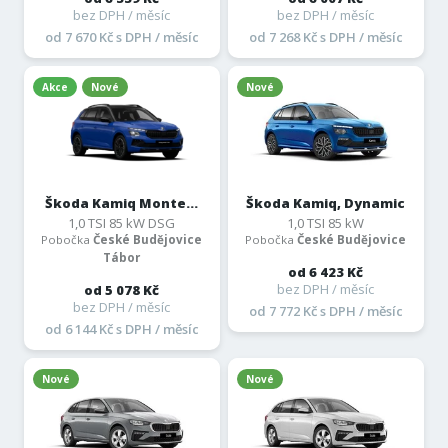
bez DPH / měsíc
bez DPH / měsíc
od 7 670 Kč s DPH / měsíc
od 7 268 Kč s DPH / měsíc
Akce
Nové
Nové
Škoda Kamiq Monte...
Škoda Kamiq, Dynamic
1,0 TSI 85 kW DSG
1,0 TSI 85 kW
Pobočka
České Budějovice
Pobočka
České Budějovice
Tábor
od 6 423 Kč
bez DPH / měsíc
od 5 078 Kč
bez DPH / měsíc
od 7 772 Kč s DPH / měsíc
od 6 144 Kč s DPH / měsíc
Nové
Nové