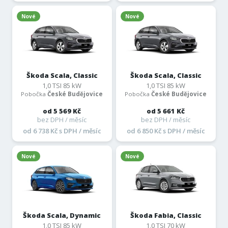
Nové
Nové
Škoda Scala, Classic
Škoda Scala, Classic
1,0 TSI 85 kW
1,0 TSI 85 kW
Pobočka
České Budějovice
Pobočka
České Budějovice
od 5 569 Kč
od 5 661 Kč
bez DPH / měsíc
bez DPH / měsíc
od 6 738 Kč s DPH / měsíc
od 6 850 Kč s DPH / měsíc
Nové
Nové
Škoda Scala, Dynamic
Škoda Fabia, Classic
1,0 TSI 85 kW
1,0 TSI 70 kW