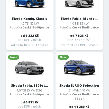
Škoda Kamiq, Classic
Škoda Fabia, Monte...
1,0 TSI 85 kW
1,0 TSI 85 kW
Pobočka
České Budějovice
Pobočka
České Budějovice
od 6 332 Kč
od 7 523 Kč
bez DPH / měsíc
bez DPH / měsíc
od 7 662 Kč s DPH / měsíc
od 9 103 Kč s DPH / měsíc
Nové
Nové
Škoda Fabia, 130 let...
Škoda ELROQ Selection
1,0 TSI 85 kW DSG
61 kWh 140 kW
Pobočka
České Budějovice
Pobočka
České Budějovice
Tábor
od 6 831 Kč
bez DPH / měsíc
od 14 280 Kč