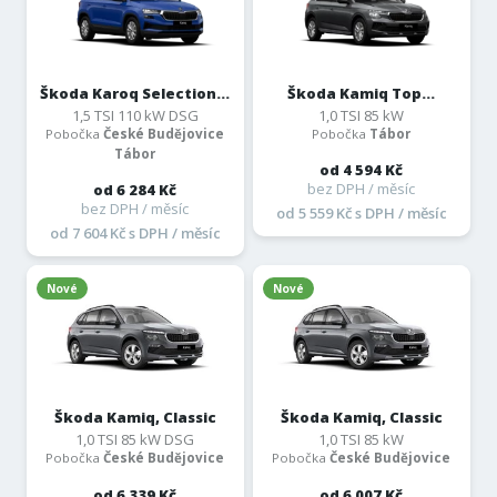
Škoda Karoq Selection...
Škoda Kamiq Top...
1,5 TSI 110 kW DSG
1,0 TSI 85 kW
Pobočka
České Budějovice
Pobočka
Tábor
Tábor
od 4 594 Kč
bez DPH / měsíc
od 6 284 Kč
bez DPH / měsíc
od 5 559 Kč s DPH / měsíc
od 7 604 Kč s DPH / měsíc
Nové
Nové
Škoda Kamiq, Classic
Škoda Kamiq, Classic
1,0 TSI 85 kW DSG
1,0 TSI 85 kW
Pobočka
České Budějovice
Pobočka
České Budějovice
od 6 339 Kč
od 6 007 Kč