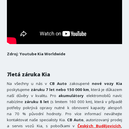
Zdroj: Youtube Kia Worldwide
7letá záruka Kia
Na všechny u nás v
CB Auto
zakoupené
nové vozy Kia
poskytujeme
záruku 7 let nebo 150 000 km
, která je důkazem
naší důvěry v kvalitu. Pro
akumulátory
elektromobilů navíc
nabízíme
záruku 8 let
(s limitem 160 000 km), která v případě
potřeby pokrývá opravy nutné k obnovení kapacity alespoň
na 70 % původní hodnoty. Pro více informací neváhejte
kontaktovat naše specialisty Kia.
CB Auto
, autorizovaný prodej
a servis vozů Kia, s pobočkami v
Českých Budějovicích
,