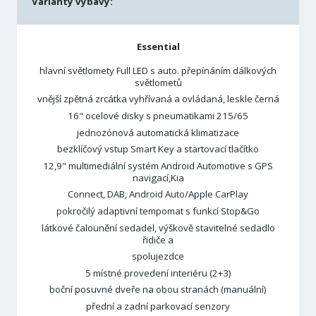
Varianty výbavy:
Essential
hlavní světlomety Full LED s auto. přepínáním dálkových
světlometů
vnější zpětná zrcátka vyhřívaná a ovládaná, leskle černá
16" ocelové disky s pneumatikami 215/65
jednozónová automatická klimatizace
bezklíčový vstup Smart Key a startovací tlačítko
12,9" multimediální systém Android Automotive s GPS
navigací,Kia
Connect, DAB, Android Auto/Apple CarPlay
pokročilý adaptivní tempomat s funkcí Stop&Go
látkové čalounění sedadel, výškově stavitelné sedadlo
řidiče a
spolujezdce
5 místné provedení interiéru (2+3)
boční posuvné dveře na obou stranách (manuální)
přední a zadní parkovací senzory