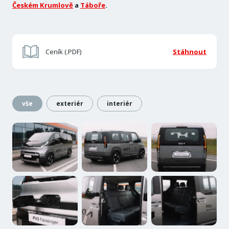
Českém Krumlově
a
Táboře
.
Ceník (.PDF)
Stáhnout
vše
exteriér
interiér