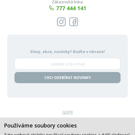
Zákaznická linka:
777 444 141
Slevy, akce, novinky?
Buďte v obraze!
CHCI ODEBÍRAT NOVINKY
GDPR
Politika oznamování
Používáme soubory cookies
VOP
Tyto webové stránky používají soubory cookies a další sledovací