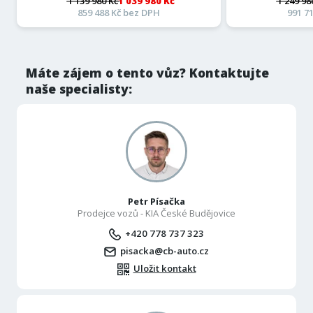
1 139 980 Kč
1 039 980 Kč
1 249 98
859 488 Kč bez DPH
991 7
Máte zájem o tento vůz? Kontaktujte
naše specialisty:
Petr Písačka
Prodejce vozů - KIA České Budějovice
+420 778 737 323
pisacka@cb-auto.cz
Uložit kontakt