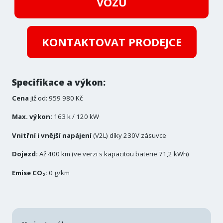
VOZŮ
KONTAKTOVAT PRODEJCE
Specifikace a výkon:
Cena
již od: 959 980 Kč
Max. výkon:
163 k / 120 kW
Vnitřní i vnější napájení
(V2L) díky 230V zásuvce
Dojezd:
Až 400 km (ve verzi s kapacitou baterie 71,2 kWh)
Emise CO₂:
0 g/km