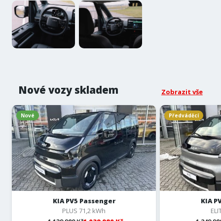
Nové vozy skladem
Zobrazit vše
Nové
Předváděcí
KIA PV5 Passenger
KIA P
PLUS 71,2 kWh
ELI