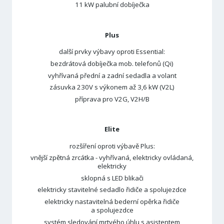
11 kW palubní dobíječka
Plus
další prvky výbavy oproti Essential:
bezdrátová dobíječka mob. telefonů (Qi)
vyhřívaná přední a zadní sedadla a volant
zásuvka 230V s výkonem až 3,6 kW (V2L)
příprava pro V2G, V2H/B
Elite
rozšíření oproti výbavě Plus:
vnější zpětná zrcátka - vyhřívaná, elektricky ovládaná,
elektricky
sklopná s LED blikači
elektricky stavitelné sedadlo řidiče a spolujezdce
elektricky nastavitelná bederní opěrka řidiče
a spolujezdce
systém sledování mrtvého úhlu s asistentem