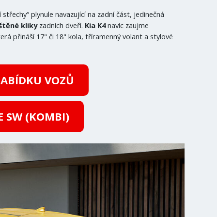
střechy“ plynule navazující na zadní část, jedinečná
štěné kliky
zadních dveří.
Kia K4
navíc zaujme
erá přináší 17" či 18" kola, tříramenný volant a stylové
ABÍDKU VOZŮ
E SW (KOMBI)