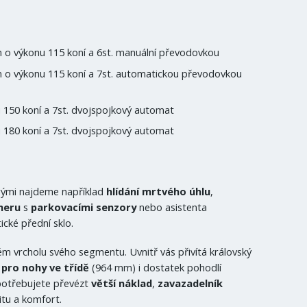
o výkonu 115 koní a 6st. manuální převodovkou
 o výkonu 115 koní a 7st. automatickou převodovkou
150 koní a 7st. dvojspojkový automat
180 koní a 7st. dvojspojkový automat
erými najdeme například
hlídání mrtvého úhlu
,
meru
s
parkovacími senzory
nebo asistenta
tické přední sklo.
 vrcholu svého segmentu. Uvnitř vás přivítá královský
 pro nohy ve třídě
(964 mm) i dostatek pohodlí
potřebujete převézt
větší náklad
,
zavazadelník
itu a komfort.