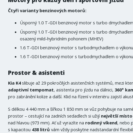
Čtyři varianty benzinových motorů:
Úsporný 1.0 T-GDI benzinový motor s turbo dmychadlem 
Úsporný 1.0 T-GDI benzinový motor s turbo dmychadlem
osazený mild-hybridním pohonem (MHEV)
1.6 T-GDI benzinový motor s turbodmychadlem o výkonu 
1.6 T-GDI benzinový motor s turbodmychadlem o výkonu 
Prostor & asistenti
Kia K4
slibuje až 29 pokročilých asistenčních systémů, mezi kt
adaptivní tempomat
, asistenta pro jízdu na dálnici,
360° ka
pro zabránění kolize a další. Klid na řízení v interiéru zajistí akus
S délkou 4 440 mm a šířkou 1 850 mm se vůz pohybuje na samém
prostor – cestující na zadních sedadlech si užijí
největší místo
nad hlavou (973 mm). Ať už vyrazíte na
rodinný víkend
, nebo 
s kapacitou
438 litrů
vám vždy poskytne nadstandardní flexibil