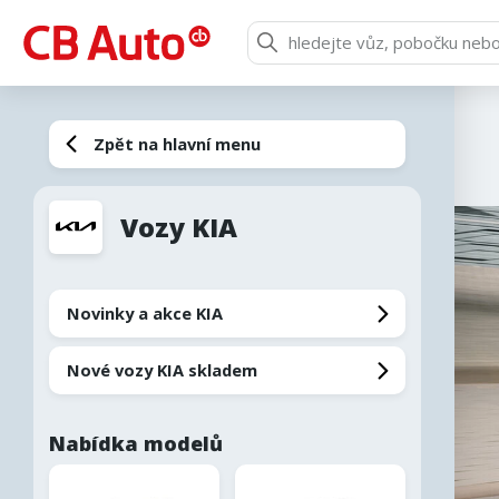
O společnosti
Zpět na hlavní menu
Značky a modely
Vozy KIA
Novinky a akce KIA
Nové vozy KIA skladem
Nabídka modelů
Skrýt nabídku