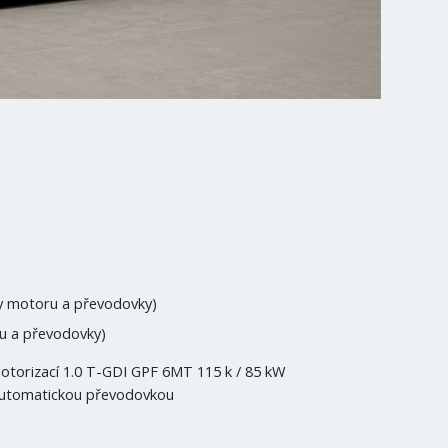
nty motoru a převodovky)
ru a převodovky)
motorizací 1.0 T-GDI GPF 6MT 115 k / 85 kW
 automatickou převodovkou