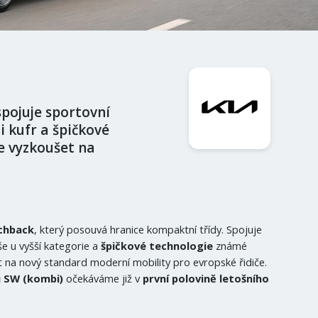
pojuje sportovní
i kufr a špičkové
te vyzkoušet na
chback
, který posouvá hranice kompaktní třídy. Spojuje
še u vyšší kategorie a
špičkové technologie
známé
át na nový standard moderní mobility pro evropské řidiče.
u SW (kombi)
očekáváme již v
první polovině letošního