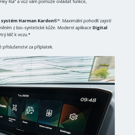
 „Hey Kia“ a vůz vám pomůže ovládat funkce,
systém Harman Kardon®
*. Maximální pohodlí zajistí
něním z bio-syntetické kůže. Moderní aplikace
Digital
ý klíč k vozu.*
 příslušenství za příplatek.