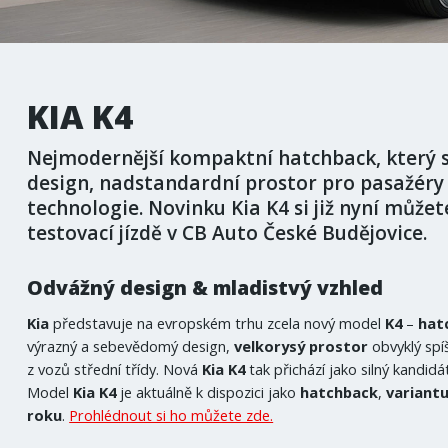
KIA K4
Nejmodernější kompaktní hatchback, který s
design, nadstandardní prostor pro pasažéry 
technologie. Novinku Kia K4 si již nyní může
testovací jízdě v CB Auto České Budějovice.
Odvážný design & mladistvý vzhled
Kia
představuje na evropském trhu zcela nový model
K4
–
hat
výrazný a sebevědomý design,
velkorysý prostor
obvyklý spí
z vozů střední třídy. Nová
Kia K4
tak přichází jako silný kandid
Model
Kia K4
je aktuálně k dispozici jako
hatchback
,
variant
roku
.
Prohlédnout si ho můžete zde.