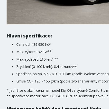
Hlavní specifikace:
Cena od: 489 980 Kč*
Max. výkon: 132 kW**
Max. rychlost: 210 km/h**
Zrychlení (0-100 km/h): 8,4 sekundy**
Spotřeba paliva: 5,6 - 6,9 l/100 km (podle zvolené varia
Emise CO₂: 126 - 155 g/km (podle zvolené varianty moto
* jedná se o akční cenu na model Kia K4 ve výbavě Comfort s 
** specifikace motorizace 1.6 T-GDI GPF se sedmistupňovou
Motory pro každý den i sportovní jízdu