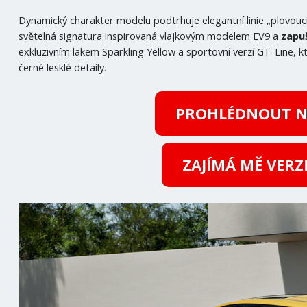
Dynamický charakter modelu podtrhuje elegantní linie „plovoucí 
světelná signatura inspirovaná vlajkovým modelem EV9 a
zapu
exkluzivním lakem Sparkling Yellow a sportovní verzí GT-Line, kt
černé lesklé detaily.
PROHLÉDNOUT N
ZAJÍMÁ MĚ VERZ