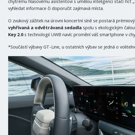
chytrému hlasovému asistentovi s umělou inteligencí stačí říct
vyhledat informace či doporučit zajímavá místa.
O zvukový zážitek na úrovni koncertní síně se postará prémiový
vyhřívaná a odvětrávaná sedadla
spolu s ekologickým čalou
Key 2.0
s technologií UWB navíc promění váš smartphone v chytr
*Součástí výbavy GT-Line, u ostatních výbav se jedná o volitelné