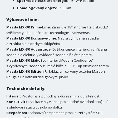
Spotřeba elektrické energie:
19 kWh/100 km
Homologovaný dojezd:
200 km
Výbavové linie:
Mazda MX-30 Prime-Line:
Zahrnuje 18” stříbrné lité disky, LED
světlomety a bezpečnostní technologie i-Activsense.
Mazda MX-30 Exclusive-Line:
Nabízí vyhřívaná sedadla
a zrcátka s elektrickým sklápěním.
Mazda MX-30 Advantage:
Dvě koncepce interiéru, vyhřívaná
sedadla a elektricky ovládané sedadlo řidiče s pamětí.
Mazda MX-30 Makoto:
Interiér „Modern Confidence“
s vyhřívanými sedadly z umělé kůže a 360° Top View Monitorem.
Mazda MX-30 Edition R:
Exkluzivní červený exteriér Maroon
Rouge s unikátními designovými prvky.
Technické detaily:
Interiér:
Prostorný a pohodlný s důrazem na udržitelnost.
Konektivita:
Aplikace MyMazda pro snadné ovládání nabíjení
a sledování stavu vozidla na dálku.
Bezpečnost:
Adaptivní tempomat a protikolizní systém SBS