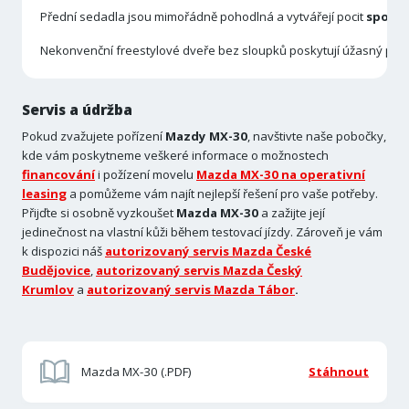
Přední sedadla jsou mimořádně pohodlná a vytvářejí pocit
spojen
Nekonvenční freestylové dveře bez sloupků poskytují úžasný poh
Servis a údržba
Pokud zvažujete pořízení
Mazdy MX-30
, navštivte naše pobočky,
kde vám poskytneme veškeré informace o možnostech
financování
i požízení movelu
Mazda MX-30 na operativní
leasing
a pomůžeme vám najít nejlepší řešení pro vaše potřeby.
Přijďte si osobně vyzkoušet
Mazda MX-30
a zažijte její
jedinečnost na vlastní kůži během testovací jízdy. Zároveň je vám
k dispozici náš
autorizovaný servis Mazda České
Budějovice
,
autorizovaný servis Mazda Český
Krumlov
a
autorizovaný servis Mazda Tábor
.
Mazda MX-30 (.PDF)
Stáhnout