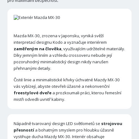
pro maximální bezpečnost.
Mazda MX-30, zrozena v Japonsku, vyniká svěží
interpretací designu Kodo a vyznačuje interiérem
zaměřeným na člověka
, využívajícím udržitelné materiály.
Díky jemným liniím a vzhledu crossoveru nebude její
pozoruhodný minimalistický design nikdy narušen
přehnanými detaily.
Čisté linie a minimalistické křivky úchvatné Mazdy MX-30
vás vybízejí, abyste otevřeli úžasné a nekonvenční
freestylové dveře
a prozkoumali práci, kterou řemeslní
mistři odvedli uvnitř kabiny.
Nápadně tvarovaný design LED světlometů se
strojovou
přesností
a bohatným smyslem pro hloubku úžasně
vystihuje ducha Mazdy MX-30. Interiér obsahuje