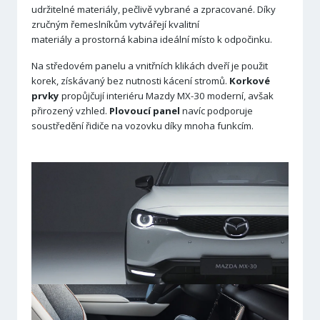
udržitelné materiály, pečlivě vybrané a zpracované. Díky
zručným řemeslníkům vytvářejí kvalitní
materiály a prostorná kabina ideální místo k odpočinku.
Na středovém panelu a vnitřních klikách dveří je použit
korek, získávaný bez nutnosti kácení stromů.
Korkové
prvky
propůjčují interiéru Mazdy MX-30 moderní, avšak
přirozený vzhled.
Plovoucí panel
navíc podporuje
soustředění řidiče na vozovku díky mnoha funkcím.