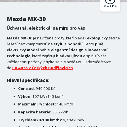
Mazda MX-30
Úchvatná, elektrická, na míru pro vás
Mazda MX-30
je navržena pro ty, kteří hledají
ekologicky
šetrné
řešení bez kompromisů na
stylu
a
pohodlí
. Tento
plně
elektrický model
nabízí
elegantní
design
a
inovativní
technologie
, které zajišťují
hladkou
jízdu
a splňují vaše
každodenní potřeby. přijďte se o Mazdě Mx-30 dozvědět více
do
CB Auto v Českých Budějovicích
.
Hlavní specifikace:
Cena od:
949 000 Kč
Výkon:
107 kW (145 koní)
Maximální rychlost:
140 km/h
Kapacita baterie:
35,5 kWh
Zrychlení (0-100 km/h):
9,7 sekundy