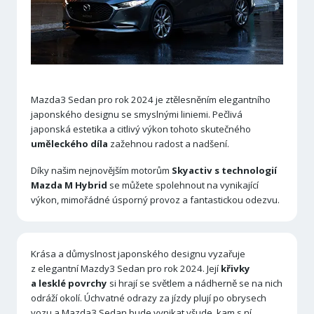
Mazda3 Sedan pro rok 2024 je ztělesněním elegantního
japonského designu se smyslnými liniemi. Pečlivá
japonská estetika a citlivý výkon tohoto skutečného
uměleckého díla
zažehnou radost a nadšení.
Díky našim nejnovějším motorům
Skyactiv
s technologií
Mazda M Hybrid
se můžete spolehnout na vynikající
výkon, mimořádné úsporný provoz a fantastickou odezvu.
Krása a důmyslnost japonského designu vyzařuje
z elegantní Mazdy3 Sedan pro rok 2024. Její
křivky
a lesklé povrchy
si hrají se světlem a nádherně se na nich
odráží okolí. Úchvatné odrazy za jízdy plují po obrysech
vozu a Mazda3 Sedan bude vynikat všude, kam s ní