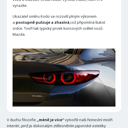
vyrazíte.
Ukazatel směru Kodo se rozsvítí plným výkonem
a
postupně pulzuje a zhasíná
,což připomíná tlukot
srdce. Tvoří tak typický prvek koncových světel vozů
Mazda.
V duchu filozofie
„méně je více“
vytvořili naši řemeslní mistři
interiér, jenž je dokonalým ztělesněním japonské estetiky