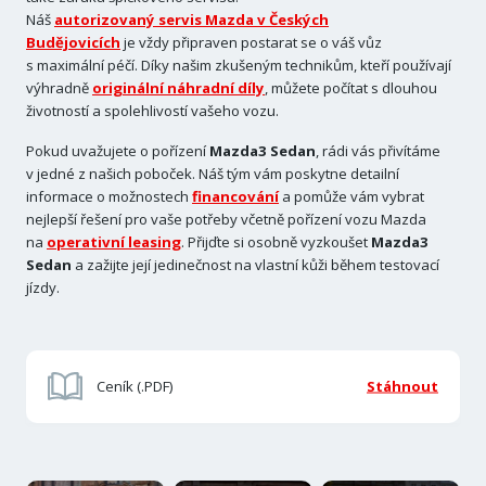
Náš
autorizovaný servis Mazda v Českých
Budějovicích
je vždy připraven postarat se o váš vůz
s maximální péčí. Díky našim zkušeným technikům, kteří používají
výhradně
originální náhradní díly
, můžete počítat s dlouhou
životností a spolehlivostí vašeho vozu.
Pokud uvažujete o pořízení
Mazda3 Sedan
, rádi vás přivítáme
v jedné z našich poboček. Náš tým vám poskytne detailní
informace o možnostech
financování
a pomůže vám vybrat
nejlepší řešení pro vaše potřeby včetně pořízení vozu Mazda
na
operativní leasing
. Přijďte si osobně vyzkoušet
Mazda3
Sedan
a zažijte její jedinečnost na vlastní kůži během testovací
jízdy.
Ceník (.PDF)
Stáhnout