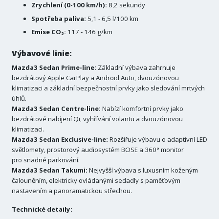
Zrychlení (0-100 km/h):
8,2 sekundy
Spotřeba paliva:
5,1 - 6,5 l/100 km
Emise CO₂:
117 - 146 g/km
Výbavové linie:
Mazda3 Sedan Prime-line:
Základní výbava zahrnuje
bezdrátový Apple CarPlay a Android Auto, dvouzónovou
klimatizaci a základní bezpečnostní prvky jako sledování mrtvých
úhlů.
Mazda3 Sedan Centre-line:
Nabízí komfortní prvky jako
bezdrátové nabíjení Qi, vyhřívání volantu a dvouzónovou
klimatizaci.
Mazda3 Sedan Exclusive-line:
Rozšiřuje výbavu o adaptivní LED
světlomety, prostorový audiosystém BOSE a 360° monitor
pro snadné parkování.
Mazda3 Sedan Takumi:
Nejvyšší výbava s luxusním koženým
čalouněním, elektricky ovládanými sedadly s paměťovým
nastavením a panoramatickou střechou.
Technické detaily: