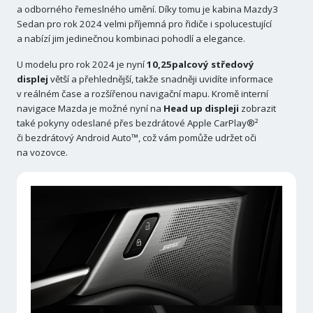
a odborného řemeslného umění. Díky tomu je kabina Mazdy3
Sedan pro rok 2024 velmi příjemná pro řidiče i spolucestující
a nabízí jim jedinečnou kombinaci pohodlí a elegance.
U modelu pro rok 2024 je nyní
10,25palcový středový
displej
větší a přehlednější, takže snadněji uvidíte informace
v reálném čase a rozšířenou navigační mapu. Kromě interní
navigace Mazda je možné nyní na
Head up displeji
zobrazit
také pokyny odeslané přes bezdrátové Apple CarPlay®²
či bezdrátový Android Auto™, což vám pomůže udržet oči
na vozovce.