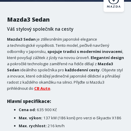
Mazda3 Sedan
Váš stylový společník na cesty
Mazda3 Sedan
je ztělesněním japonské elegance
a technologické vyspělosti. Tento model, pečlivě navržený
odborníky v Japonsku,
spojuje
tradici s
moderními
inovacemi
,
které povyšují zážitek z jízdy na novou úroveň.
Elegantní
design
a pokročilé technologie zaměřené na řidiče dělají z
Mazda3
Sedan
ideálního společníka pro
každodenní
cesty
. Objevte styl
a inovace, které odrážejí jedinečné japonské dědictví a přinášejí
radost z každého okamžiku na silnici. Přijďte si Mazdu3
prihlédnout do
CB Auto
.
Hlavní specifikace:
Cena od:
635 900 Kč
Max. výkon:
137 kW (186 koní) pro verzi e-Skyactiv X186
Max. rychlost:
216 km/h