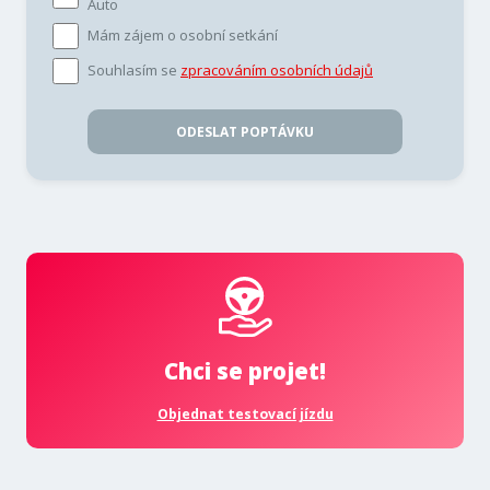
Auto
Mám zájem o osobní setkání
Souhlasím se
zpracováním osobních údajů
ODESLAT POPTÁVKU
Chci se projet!
Objednat testovací jízdu