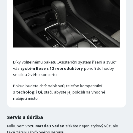
Díky volitelnému paketu „Asistenční systém řízení a zvuk"
vás
systém Bose s 12 reproduktory
ponoří do hudby
se silou živého koncertu.
Pokud budete chtít nabít svůj telefon kompatibilní
s
techologií Qi
, stačí, abyste jej položili na vhodné
nabíjecí místo.
Servis a údržba
Nákupem vozu
Mazda3 Sedan
získáte nejen stylový vůz, ale
také záruku špičkového servisu.