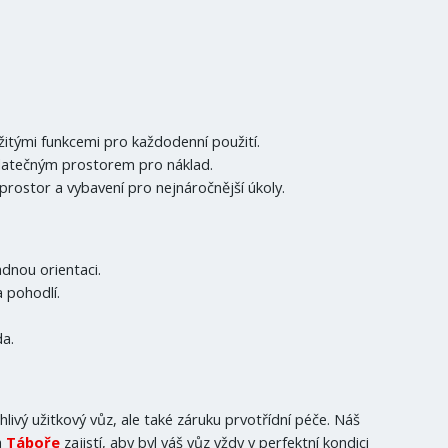
žitými funkcemi pro každodenní použití.
datečným prostorem pro náklad.
rostor a vybavení pro nejnáročnější úkoly.
dnou orientaci.
 pohodlí.
da.
hlivý užitkový vůz, ale také záruku prvotřídní péče. Náš
a
Táboře
zajistí, aby byl váš vůz vždy v perfektní kondici