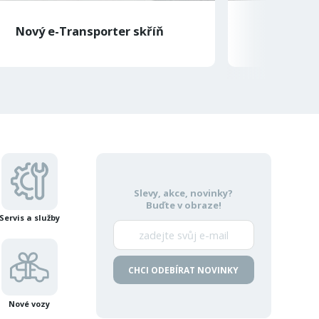
Nový e-Transporter skříň
Volks
Slevy, akce, novinky?
Buďte v obraze!
Servis a služby
CHCI ODEBÍRAT NOVINKY
Nové vozy