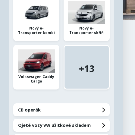
Nové vozy skladem
Ojeté vozy
Nový e-
Nový e-
Aktuálně
Transporter kombi
Transporter skříň
Servis a služby
Díly a příslušenství
+13
Fleetový program
Volkswagen Caddy
Cargo
CB operák
Financování
CB operák
Autopůjčovna
Ojeté vozy VW užitkové skladem
Elektromobilita