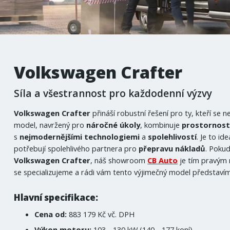
Volkswagen Crafter
Síla a všestrannost pro každodenní výzvy
Volkswagen Crafter
přináší robustní řešení pro ty, kteří se
model, navržený pro
náročné
úkoly
, kombinuje
prostornos
s
nejmodernějšími
technologiemi
a
spolehlivostí
. Je to id
potřebují spolehlivého partnera pro
přepravu
nákladů
. Pokud
Volkswagen Crafter
, náš showroom
CB Auto
je tím pravým
se specializujeme a rádi vám tento výjimečný model představí
Hlavní specifikace:
Cena od:
883 179 Kč vč. DPH
Výkon motoru:
103 - 130 kW (140 - 177 koní)