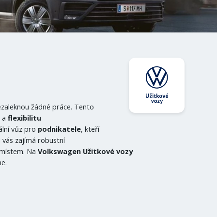
 nezaleknou žádné práce. Tento
t
a
flexibilitu
eální vůz pro
podnikatele
, kteří
 vás zajímá robustní
 místem. Na
Volkswagen Užitkové vozy
me.