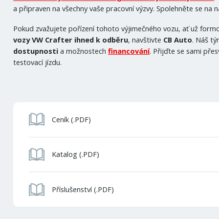
a připraven na všechny vaše pracovní výzvy. Spolehněte se na 
Pokud zvažujete pořízení tohoto výjimečného vozu, ať už for
vozy VW Crafter
ihned k odběru
, navštivte
CB Auto
. Náš t
dostupnosti
a možnostech
financování
. Přijďte se sami pře
testovací jízdu.
Ceník (.PDF)
Katalog (.PDF)
Příslušenství (.PDF)