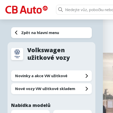
O společnosti
Zpět na hlavní menu
Značky a modely
Volkswagen
užitkové vozy
Novinky a akce VW užitkové
Nové vozy VW užitkové skladem
Skrýt nabídku
Nabídka modelů