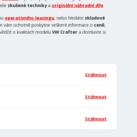
naše
zkušené
techniky
a
originální náhradní díly
.
mou
operativního leasingu
, nebo hledáte
skladové
ým vám ochotně poskytne veškeré informace o
ceně
,
svědčit o kvalitách modelu
VW Crafter
a domluvte si
Stáhnout
Stáhnout
Stáhnout