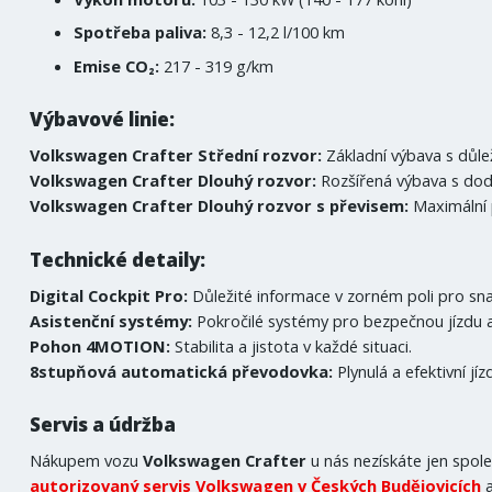
Spotřeba paliva:
8,3 - 12,2 l/100 km
Emise CO₂:
217 - 319 g/km
Výbavové linie:
Volkswagen Crafter Střední rozvor:
Základní výbava s důle
Volkswagen Crafter Dlouhý rozvor:
Rozšířená výbava s do
Volkswagen Crafter Dlouhý rozvor s převisem:
Maximální p
Technické detaily:
Digital Cockpit Pro:
Důležité informace v zorném poli pro sna
Asistenční systémy:
Pokročilé systémy pro bezpečnou jízdu a
Pohon 4MOTION:
Stabilita a jistota v každé situaci.
8stupňová automatická převodovka:
Plynulá a efektivní jíz
Servis a údržba
Nákupem vozu
Volkswagen Crafter
u nás nezískáte jen spole
autorizovaný servis Volkswagen v Českých Budějovicích