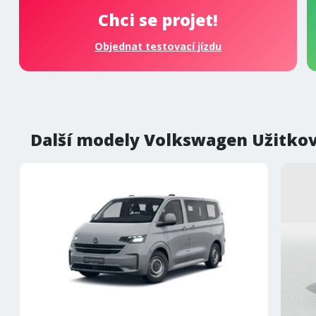
Chci se projet!
Objednat testovací jízdu
Další modely Volkswagen Užitko