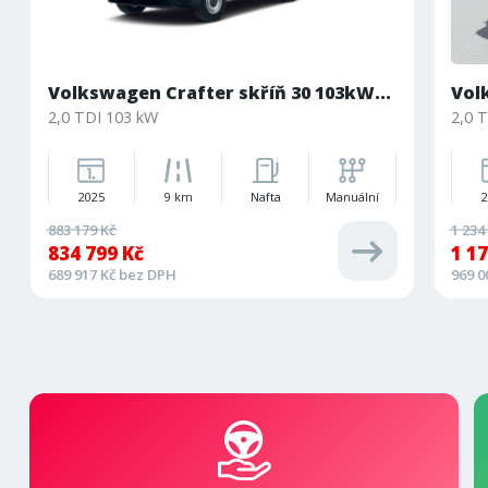
Volkswagen Crafter skříň 30 103kW...
Vol
2,0 TDI 103 kW
2,0 
2025
9 km
Nafta
Manuální
883 179 Kč
1 234
834 799 Kč
1 1
689 917 Kč bez DPH
969 0