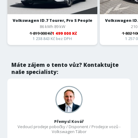
Volkswagen ID.7 Tourer, Pro S People
Volkswagen ID.
86 kWh 89 kW
210
1 819 000 Kč
1 499 000 Kč
1 802 10
1 238 843 Kč bez DPH
1 257 
Máte zájem o tento vůz? Kontaktujte
naše specialisty:
Přemysl Kovář
Vedoucí prodeje pobočky / Disponent / Prodejce vozů -
Volkswagen Tábor