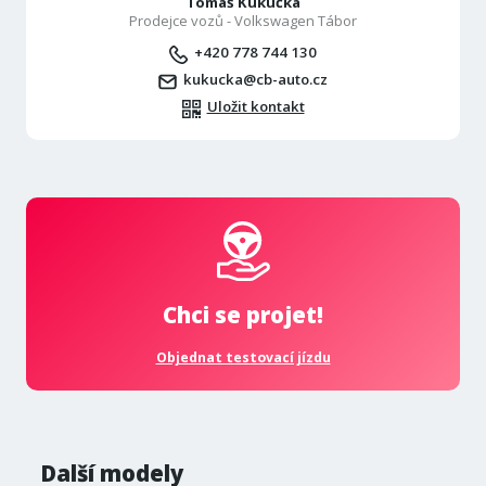
Tomáš Kukučka
Prodejce vozů - Volkswagen Tábor
+420 778 744 130
kukucka@cb-auto.cz
Uložit kontakt
Chci se projet!
Objednat testovací jízdu
Další modely