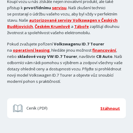
Koupí vozu u nás získáte nejen inovativní produkt, ale také
přístup k
prvotřídnímu
servisu
. Naši zkušení technici
se postarají o údržbu vašeho vozu, aby byl vždy v perfektním
stavu. Naše
autorizované servisy Volkswagen v Českých
Budějovicích
,
Českém Krumlově
a
Táboře
zajišťují dlouhou
životnost a spolehlivost vašeho elektromobilu.
Pokud zvažujete pořízení
Volkswagenu ID.7 Tourer
na
operativní leasing
, hledáte jinou možnost
financování
,
nebo
skladové vozy VW ID.7
Tourer
, navštivte
CB Auto
. Naši
odborníci vám rádi pomohou s výběrem a zodpoví všechny vaše
dotazy ohledně ceny a dostupnosti vozu. Přijďte si prohlédnout
nový model Volkswagen ID.7 Tourer a objevte vůz snoubící
moderní pohon s praktičností.
Ceník (.PDF)
Stáhnout