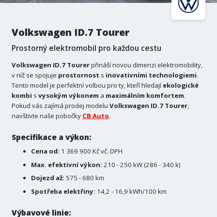
Volkswagen ID.7 Tourer
Prostorný elektromobil pro každou cestu
Volkswagen ID.7 Tourer
přináší novou dimenzi elektromobility,
v níž se spojuje
prostornost
s
inovativními
technologiemi
.
Tento model je perfektní volbou pro ty, kteří hledají
ekologické
kombi
s
vysokým
výkonem
a
maximálním
komfortem
.
Pokud vás zajímá prodej modelu
Volkswagen ID.7
Tourer
,
navštivte naše pobočky
CB Auto
.
Specifikace a výkon:
Cena od:
1 369 900 Kč vč. DPH
Max. efektivní výkon:
210 - 250 kW (286 - 340 k)
Dojezd až:
575 - 680 km
Spotřeba elektřiny:
14,2 - 16,9 kWh/100 km
Výbavové linie: