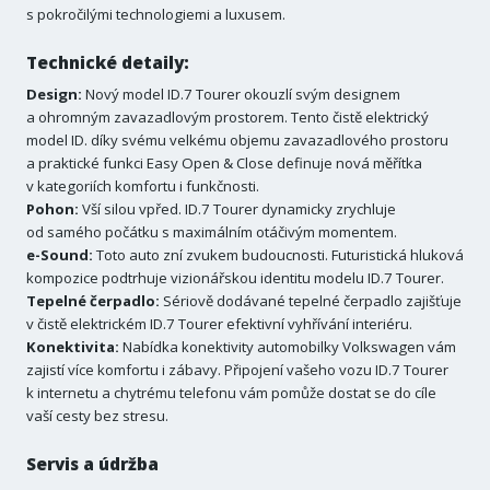
s pokročilými technologiemi a luxusem.
Technické detaily:
Design:
Nový model ID.7 Tourer okouzlí svým designem
a ohromným zavazadlovým prostorem. Tento čistě elektrický
model ID. díky svému velkému objemu zavazadlového prostoru
a praktické funkci Easy Open & Close definuje nová měřítka
v kategoriích komfortu i funkčnosti.
Pohon:
Vší silou vpřed. ID.7 Tourer dynamicky zrychluje
od samého počátku s maximálním otáčivým momentem.
e-Sound:
Toto auto zní zvukem budoucnosti. Futuristická hluková
kompozice podtrhuje vizionářskou identitu modelu ID.7 Tourer.
Tepelné čerpadlo:
Sériově dodávané tepelné čerpadlo zajišťuje
v čistě elektrickém ID.7 Tourer efektivní vyhřívání interiéru.
Konektivita:
Nabídka konektivity automobilky Volkswagen vám
zajistí více komfortu i zábavy. Připojení vašeho vozu ID.7 Tourer
k internetu a chytrému telefonu vám pomůže dostat se do cíle
vaší cesty bez stresu.
Servis a údržba