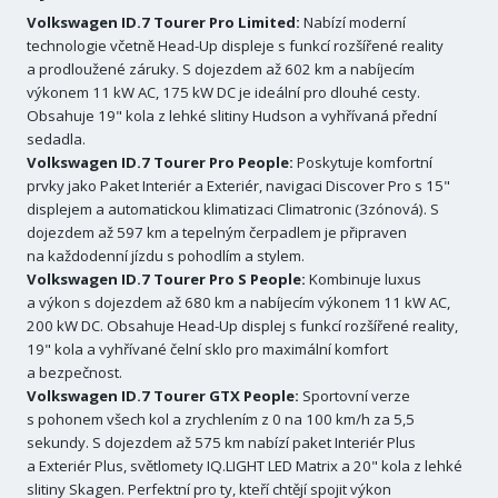
Volkswagen ID.7 Tourer Pro Limited:
Nabízí moderní
technologie včetně Head-Up displeje s funkcí rozšířené reality
a prodloužené záruky. S dojezdem až 602 km a nabíjecím
výkonem 11 kW AC, 175 kW DC je ideální pro dlouhé cesty.
Obsahuje 19" kola z lehké slitiny Hudson a vyhřívaná přední
sedadla.
Volkswagen ID.7 Tourer Pro People:
Poskytuje komfortní
prvky jako Paket Interiér a Exteriér, navigaci Discover Pro s 15"
displejem a automatickou klimatizaci Climatronic (3zónová). S
dojezdem až 597 km a tepelným čerpadlem je připraven
na každodenní jízdu s pohodlím a stylem.
Volkswagen ID.7 Tourer Pro S People:
Kombinuje luxus
a výkon s dojezdem až 680 km a nabíjecím výkonem 11 kW AC,
200 kW DC. Obsahuje Head-Up displej s funkcí rozšířené reality,
19" kola a vyhřívané čelní sklo pro maximální komfort
a bezpečnost.
Volkswagen ID.7 Tourer GTX People:
Sportovní verze
s pohonem všech kol a zrychlením z 0 na 100 km/h za 5,5
sekundy. S dojezdem až 575 km nabízí paket Interiér Plus
a Exteriér Plus, světlomety IQ.LIGHT LED Matrix a 20" kola z lehké
slitiny Skagen. Perfektní pro ty, kteří chtějí spojit výkon