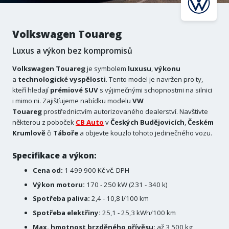
Volkswagen Touareg
Luxus a výkon bez kompromisů
Volkswagen Touareg
je symbolem
luxusu
,
výkonu
a
technologické
vyspělosti
. Tento model je navržen pro ty,
kteří hledají
prémiové SUV
s výjimečnými schopnostmi na silnici
i mimo ni. Zajišťujeme nabídku modelu
VW
Touareg
prostřednictvím autorizovaného dealerství. Navštivte
některou z poboček
CB Auto
v
Českých Budějovicích
,
Českém
Krumlově
či
Táboře
a objevte kouzlo tohoto jedinečného vozu.
Specifikace a výkon:
Cena od:
1 499 900 Kč vč. DPH
Výkon motoru:
170 - 250 kW (231 - 340 k)
Spotřeba paliva:
2,4 - 10,8 l/100 km
Spotřeba elektřiny:
25,1 - 25,3 kWh/100 km
Max. hmotnost brzděného přívěsu:
až 3 500 kg