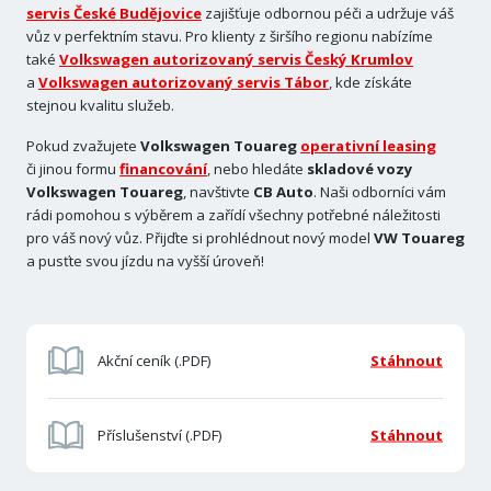
servis České Budějovice
zajišťuje odbornou péči a udržuje váš
vůz v perfektním stavu. Pro klienty z širšího regionu nabízíme
také
Volkswagen autorizovaný servis Český Krumlov
a
Volkswagen autorizovaný servis Tábor
, kde získáte
stejnou kvalitu služeb.
Pokud zvažujete
Volkswagen Touareg
operativní leasing
či jinou formu
financování
, nebo hledáte
skladové vozy
Volkswagen Touareg
, navštivte
CB Auto
. Naši odborníci vám
rádi pomohou s výběrem a zařídí všechny potřebné náležitosti
pro váš nový vůz. Přijďte si prohlédnout nový model
VW Touareg
a pusťte svou jízdu na vyšší úroveň!
Akční ceník (.PDF)
Stáhnout
Příslušenství (.PDF)
Stáhnout