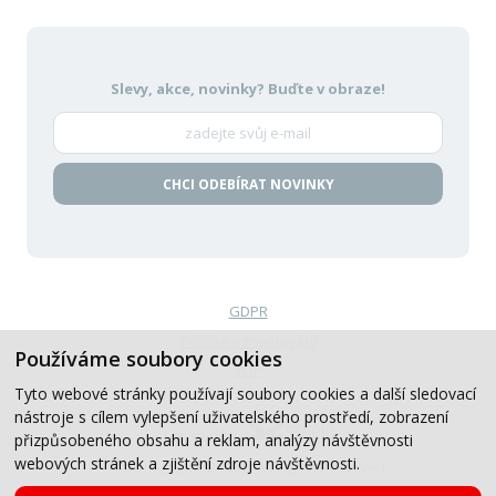
Slevy, akce, novinky?
Buďte v obraze!
CHCI ODEBÍRAT NOVINKY
GDPR
Politika oznamování
Používáme soubory cookies
VOP
Tyto webové stránky používají soubory cookies a další sledovací
nástroje s cílem vylepšení uživatelského prostředí, zobrazení
Created by
přizpůsobeného obsahu a reklam, analýzy návštěvnosti
webových stránek a zjištění zdroje návštěvnosti.
© 2019-2026, CB Auto, All Rights Reserved.