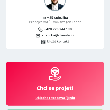
Tomáš Kukučka
Prodejce vozů - Volkswagen Tábor
+420 778 744 130
kukucka@cb-auto.cz
Uložit kontakt
Chci se projet!
Objednat testovací jízdu