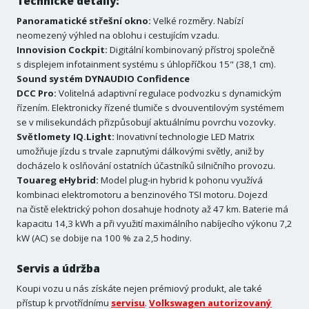
Technické detaily:
Panoramatické střešní okno:
Velké rozměry. Nabízí
neomezený výhled na oblohu i cestujícím vzadu.
Innovision Cockpit:
Digitální kombinovaný přístroj společně
s displejem infotainment systému s úhlopříčkou 15" (38,1 cm).
Sound systém DYNAUDIO Confidence
DCC Pro:
Volitelná adaptivní regulace podvozku s dynamickým
řízením. Elektronicky řízené tlumiče s dvouventilovým systémem
se v milisekundách přizpůsobují aktuálnímu povrchu vozovky.
Světlomety IQ.Light:
Inovativní technologie LED Matrix
umožňuje jízdu s trvale zapnutými dálkovými světly, aniž by
docházelo k oslňování ostatních účastníků silničního provozu.
Touareg eHybrid:
Model plug-in hybrid k pohonu využívá
kombinaci elektromotoru a benzinového TSI motoru. Dojezd
na čistě elektrický pohon dosahuje hodnoty až 47 km. Baterie má
kapacitu 14,3 kWh a při využití maximálního nabíjecího výkonu 7,2
kW (AC) se dobije na 100 % za 2,5 hodiny.
Servis a údržba
Koupi vozu u nás získáte nejen prémiový produkt, ale také
přístup k prvotřídnímu
servisu
.
Volkswagen autorizovaný