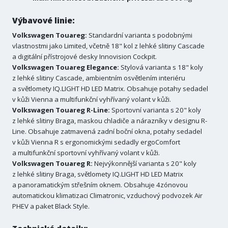
Výbavové linie:
Volkswagen Touareg:
Standardní varianta s podobnými
vlastnostmi jako Limited, včetně 18" kol z lehké slitiny Cascade
a digitální přístrojové desky Innovision Cockpit.
Volkswagen Touareg Elegance:
Stylová varianta s 18" koly
z lehké slitiny Cascade, ambientním osvětlením interiéru
a světlomety IQ.LIGHT HD LED Matrix. Obsahuje potahy sedadel
v kůži Vienna a multifunkční vyhřívaný volant v kůži.
Volkswagen Touareg R-Line:
Sportovní varianta s 20" koly
z lehké slitiny Braga, maskou chladiče a nárazníky v designu R-
Line. Obsahuje zatmavená zadní boční okna, potahy sedadel
v kůži Vienna R s ergonomickými sedadly ergoComfort
a multifunkční sportovní vyhřívaný volant v kůži.
Volkswagen Touareg R:
Nejvýkonnější varianta s 20" koly
z lehké slitiny Braga, světlomety IQ.LIGHT HD LED Matrix
a panoramatickým střešním oknem. Obsahuje 4zónovou
automatickou klimatizaci Climatronic, vzduchový podvozek Air
PHEV a paket Black Style.