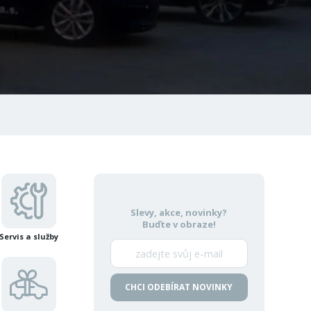
Slevy, akce, novinky?
Buďte v obraze!
Servis a služby
CHCI ODEBÍRAT NOVINKY