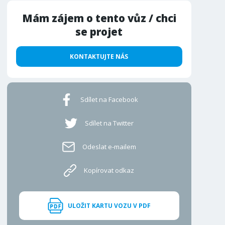
Mám zájem o tento vůz / chci
se projet
KONTAKTUJTE NÁS
Sdílet na Facebook
Sdílet na Twitter
Odeslat e-mailem
Kopírovat odkaz
ULOŽIT KARTU VOZU V PDF