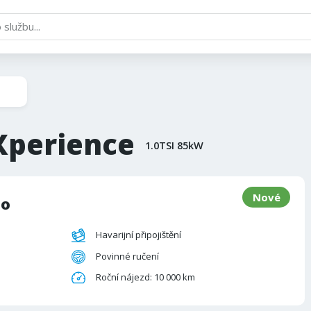
Xperience
1.0TSI 85kW
Nové
to
Havarijní připojištění
Povinné ručení
Roční nájezd: 10 000 km