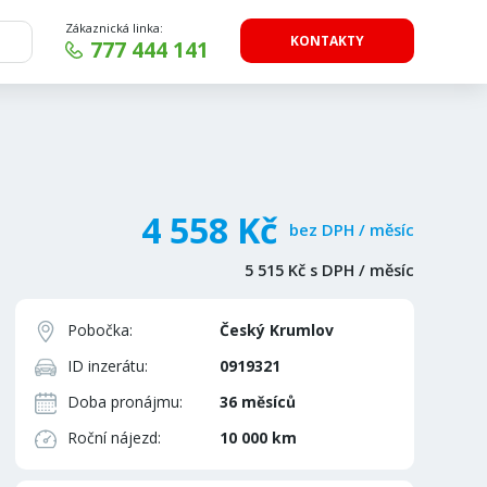
Zákaznická linka:
KONTAKTY
777 444 141
4 558 Kč
bez DPH / měsíc
5 515 Kč s DPH / měsíc
Pobočka:
Český Krumlov
ID inzerátu:
0919321
Doba pronájmu:
36 měsíců
Roční nájezd:
10 000 km