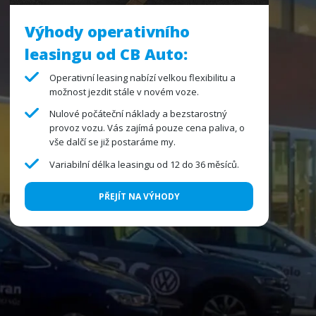
Výhody operativního
leasingu od CB Auto:
Operativní leasing nabízí velkou flexibilitu a
možnost jezdit stále v novém voze.
Nulové počáteční náklady a bezstarostný
provoz vozu. Vás zajímá pouze cena paliva, o
vše dalčí se již postaráme my.
Variabilní délka leasingu od 12 do 36 měsíců.
PŘEJÍT NA VÝHODY