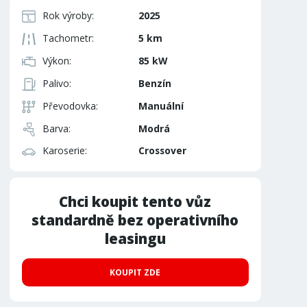
Rok výroby:
2025
Tachometr:
5 km
Výkon:
85 kW
Palivo:
Benzín
Převodovka:
Manuální
Barva:
Modrá
Karoserie:
Crossover
Chci koupit tento vůz
standardně bez operativního
leasingu
KOUPIT ZDE