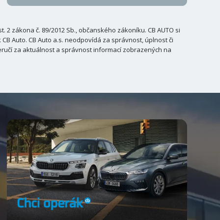
. 2 zákona č. 89/2012 Sb., občanského zákoníku. CB AUTO si
B Auto. CB Auto a.s. neodpovídá za správnost, úplnost či
ručí za aktuálnost a správnost informací zobrazených na