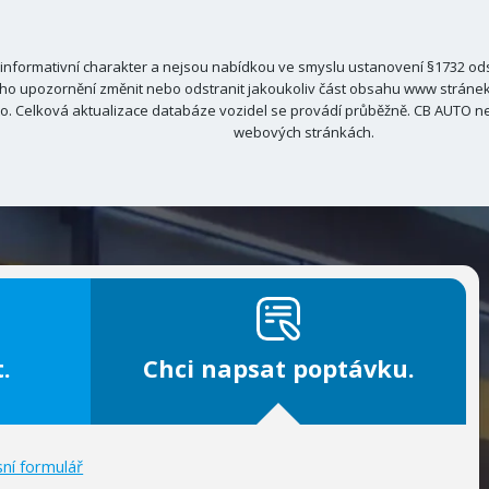
nformativní charakter a nejsou nabídkou ve smyslu ustanovení §1732 odst
ho upozornění změnit nebo odstranit jakoukoliv část obsahu www stránek C
. Celková aktualizace databáze vozidel se provádí průběžně. CB AUTO ne
webových stránkách.
.
Chci napsat poptávku.
sní formulář