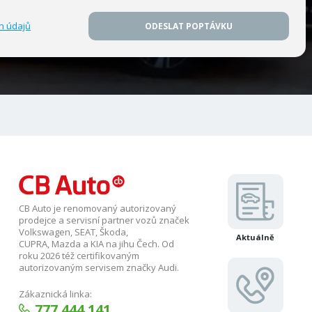
h údajů
ODESLAT POPTÁVKU
CB Auto je renomovaný autorizovaný
prodejce a servisní partner vozů značek
Volkswagen, SEAT, Škoda,
Aktuálně
CUPRA, Mazda a KIA na jihu Čech. Od
roku 2026 též certifikovaným
autorizovaným servisem značky Audi.
Zákaznická linka:
777 444 141