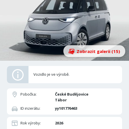
Zobrazit galerii (15)
Vozidlo je ve výrobě.
Pobočka:
České Budějovice
Tábor
ID inzerátu:
yy101776463
Rok výroby:
2026