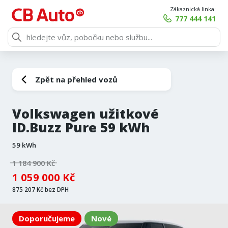
Zákaznická linka:
777 444 141
Zpět na přehled vozů
Volkswagen užitkové
ID.Buzz Pure 59 kWh
59 kWh
1 184 900 Kč
1 059 000 Kč
875 207 Kč bez DPH
Doporučujeme
Nové