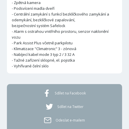
- Zpětná kamera
- Podsvícení madla dveří
- Centrální zamykání s funkcí bezklíčkového zamykání a
odemykání, bezklíčkové zapalování,
bezpečnostní systém Safelock
- Alarm s ostrahou vnitřního prostoru, senzor naklonění
vozu
- Park Assist Plus včetně parkpilotu
- Klimatizace "Climatronic" 3 - zónová
- Nabíjecí kabel mode 3 typ 2 / 3 32 A
- Tažné zařízení sklopné, el. pojistka
- Vyhřívané čelní sklo
Sdílet na Facebook
Sdílet na Twitter
Odeslat e-mailem