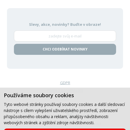
Slevy, akce, novinky?
Buďte v obraze!
CHCI ODEBÍRAT NOVINKY
GDPR
Politika oznamování
Používáme soubory cookies
VOP
Tyto webové stránky používají soubory cookies a další sledovací
nástroje s cílem vylepšení uživatelského prostředí, zobrazení
Created by
přizpůsobeného obsahu a reklam, analýzy návštěvnosti
webových stránek a zjištění zdroje návštěvnosti.
© 2019-2026, CB Auto, All Rights Reserved.