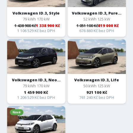
Volkswagen ID.3, Style
Volkswagen ID.3, Pure...
79 kWh 170 kW
52 kWh 125 kW
1 438 900 Kč
1 338 900 Kč
1 051 100 Kč
819 000 Kč
1 106 529 Kč bez DPH
676 860 Kč bez DPH
Volkswagen ID.3, Neo...
Volkswagen ID.3, Life
79 kWh 170 kW
50 kWh 125 kW
1 459 900 Kč
921 100 Kč
1 206 529 Kč bez DPH
761 240 Kč bez DPH
Nové