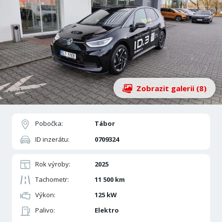
Zobrazit galerii (8)
Pobočka:
Tábor
ID inzerátu:
0709324
Rok výroby:
2025
Tachometr:
11 500 km
Výkon:
125 kW
Palivo:
Elektro