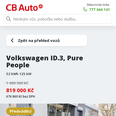
Zákaznická linka:
777 444 141
Zpět na přehled vozů
Volkswagen ID.3, Pure
People
52 kWh 125 kW
1 089 500 Kč
819 000 Kč
676 860 Kč bez DPH
Předváděcí