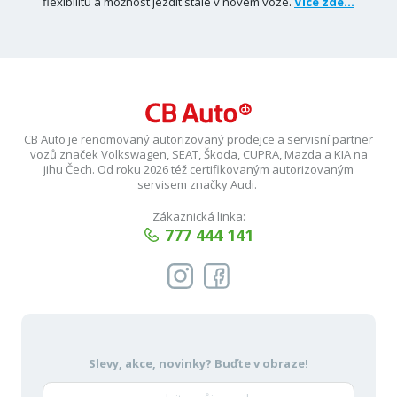
flexibilitu a možnost jezdit stále v novém voze.
Více zde...
CB Auto je renomovaný autorizovaný prodejce a servisní partner
vozů značek Volkswagen, SEAT, Škoda, CUPRA, Mazda a KIA na
jihu Čech. Od roku 2026 též certifikovaným autorizovaným
servisem značky Audi.
Zákaznická linka:
777 444 141
Slevy, akce, novinky?
Buďte v obraze!