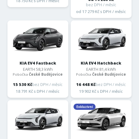
18 750 Kč s DPH / měsíc
bez DPH / měsíc
od 17 279 Kč s DPH / měsíc
KIA EV4 Fastback
KIA EV4 Hatchback
EARTH 58,3 kWh
EARTH 81,4 kWh
Pobočka
České Budějovice
Pobočka
České Budějovice
15 530 Kč
bez DPH / měsíc
16 448 Kč
bez DPH / měsíc
18 791 Kč s DPH / měsíc
19 902 Kč s DPH / měsíc
Exkluzivní