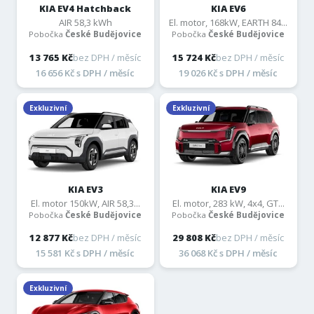
KIA EV4 Hatchback
KIA EV6
AIR 58,3 kWh
El. motor, 168kW, EARTH 84...
Pobočka
České Budějovice
Pobočka
České Budějovice
13 765 Kč
bez DPH / měsíc
15 724 Kč
bez DPH / měsíc
16 656 Kč s DPH / měsíc
19 026 Kč s DPH / měsíc
Exkluzivní
Exkluzivní
KIA EV3
KIA EV9
El. motor 150kW, AIR 58,3...
El. motor, 283 kW, 4x4, GT...
Pobočka
České Budějovice
Pobočka
České Budějovice
12 877 Kč
bez DPH / měsíc
29 808 Kč
bez DPH / měsíc
15 581 Kč s DPH / měsíc
36 068 Kč s DPH / měsíc
Exkluzivní