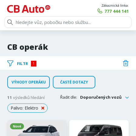
Zákaznická linka:
777 444 141
CB operák
FILTR
1
VÝHODY OPERÁKU
ČASTÉ DOTAZY
Řadit dle:
Doporučených vozů
11
výsledků hledání
Palivo: Elektro
Nové