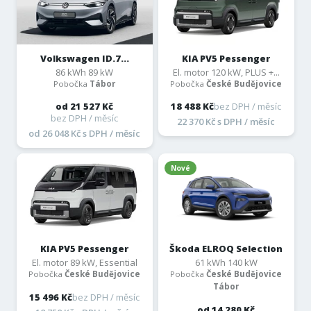
Volkswagen ID.7...
KIA PV5 Pessenger
86 kWh 89 kW
El. motor 120 kW, PLUS +...
Pobočka
Tábor
Pobočka
České Budějovice
od 21 527 Kč
18 488 Kč
bez DPH / měsíc
bez DPH / měsíc
22 370 Kč s DPH / měsíc
od 26 048 Kč s DPH / měsíc
Nové
KIA PV5 Pessenger
Škoda ELROQ Selection
El. motor 89 kW, Essential
61 kWh 140 kW
Pobočka
České Budějovice
Pobočka
České Budějovice
Tábor
15 496 Kč
bez DPH / měsíc
od 14 280 Kč