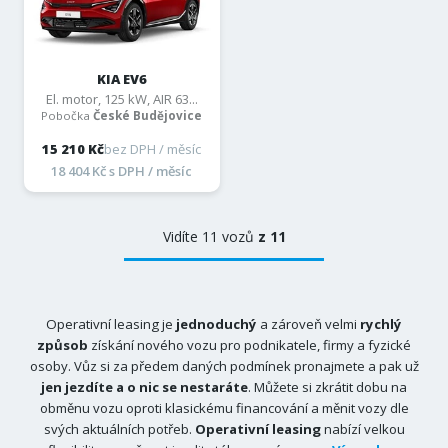
KIA EV6
El. motor, 125 kW, AIR 63...
Pobočka
České Budějovice
15 210 Kč
bez DPH / měsíc
18 404 Kč s DPH / měsíc
Vidíte 11 vozů
z 11
Operativní leasing je
jednoduchý
a zároveň velmi
rychlý
způsob
získání nového vozu pro podnikatele, firmy a fyzické
osoby. Vůz si za předem daných podmínek pronajmete a pak už
jen jezdíte a o nic se nestaráte
. Můžete si zkrátit dobu na
obměnu vozu oproti klasickému financování a měnit vozy dle
svých aktuálních potřeb.
Operativní leasing
nabízí velkou