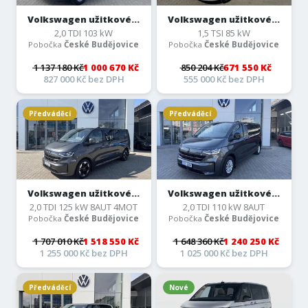
Volkswagen užitkové...
Volkswagen užitkové...
2,0 TDI 103 kW
1,5 TSI 85 kW
Pobočka
České Budějovice
Pobočka
České Budějovice
1 137 180 Kč
1 000 670 Kč
850 204 Kč
671 550 Kč
827 000 Kč bez DPH
555 000 Kč bez DPH
Předváděcí
Předváděcí
Volkswagen užitkové...
Volkswagen užitkové...
2,0 TDI 125 kW 8AUT 4MOT
2,0 TDI 110 kW 8AUT
Pobočka
České Budějovice
Pobočka
České Budějovice
1 707 010 Kč
1 518 550 Kč
1 648 360 Kč
1 240 250 Kč
1 255 000 Kč bez DPH
1 025 000 Kč bez DPH
Předváděcí
Nové