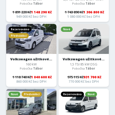
Pobočka
Tábor
Pobočka
Tábor
1 891 220 Kč
1 148 290 Kč
1 743 890 Kč
1 306 800 Kč
949 000 Kč bez DPH
1 080 000 Kč bez DPH
Rezervováno
Nové
Předváděcí
Volkswagen užitkové...
Volkswagen užitkové...
160 kW
1,5 TSI 85 kW DSG
Pobočka
Tábor
Pobočka
Tábor
1 118 740 Kč
1 040 600 Kč
975 115 Kč
931 700 Kč
860 000 Kč bez DPH
770 000 Kč bez DPH
Nové
Předváděcí
Rezervováno
Nové