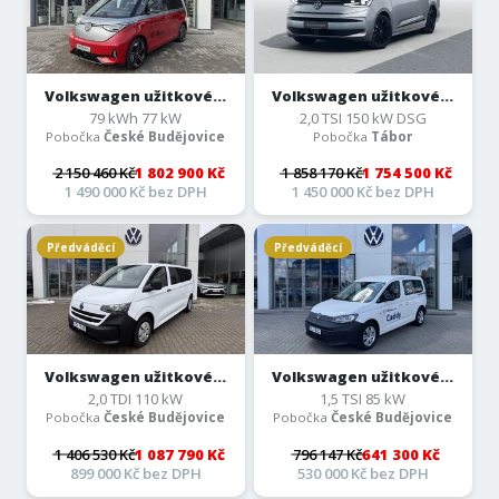
Volkswagen užitkové...
Volkswagen užitkové...
79 kWh 77 kW
2,0 TSI 150 kW DSG
Pobočka
České Budějovice
Pobočka
Tábor
2 150 460 Kč
1 802 900 Kč
1 858 170 Kč
1 754 500 Kč
1 490 000 Kč bez DPH
1 450 000 Kč bez DPH
Předváděcí
Předváděcí
Volkswagen užitkové...
Volkswagen užitkové...
2,0 TDI 110 kW
1,5 TSI 85 kW
Pobočka
České Budějovice
Pobočka
České Budějovice
1 406 530 Kč
1 087 790 Kč
796 147 Kč
641 300 Kč
899 000 Kč bez DPH
530 000 Kč bez DPH