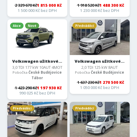
2 329 670 Kč
1 815 000 Kč
1 918 520 Kč
1 488 300 Kč
1 500 000 Kč bez DPH
1 230 000 Kč bez DPH
Akce
Nové
Předváděcí
Volkswagen užitkové...
Volkswagen užitkové...
3,0 TDI 177 kW 10AUT 4MOT
2,0 TDI 125 kW 8AUT
Pobočka
České Budějovice
Pobočka
České Budějovice
Tábor
1 637 230 Kč
1 270 500 Kč
1 050 000 Kč bez DPH
1 423 290 Kč
1 197 930 Kč
990 025 Kč bez DPH
Předváděcí
Předváděcí