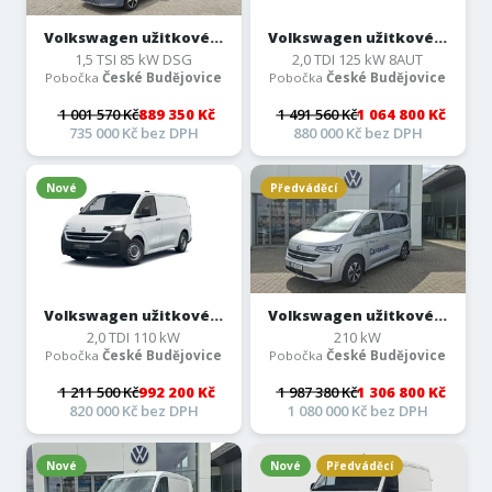
Volkswagen užitkové...
Volkswagen užitkové...
1,5 TSI 85 kW DSG
2,0 TDI 125 kW 8AUT
Pobočka
České Budějovice
Pobočka
České Budějovice
1 001 570 Kč
889 350 Kč
1 491 560 Kč
1 064 800 Kč
735 000 Kč bez DPH
880 000 Kč bez DPH
Nové
Předváděcí
Volkswagen užitkové...
Volkswagen užitkové...
2,0 TDI 110 kW
210 kW
Pobočka
České Budějovice
Pobočka
České Budějovice
1 211 500 Kč
992 200 Kč
1 987 380 Kč
1 306 800 Kč
820 000 Kč bez DPH
1 080 000 Kč bez DPH
Nové
Nové
Předváděcí