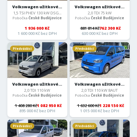
Volkswagen užitkové...
Volkswagen užitkové...
1,5 TSI PHEV 130 kW DSG...
2,0 TDI 75 kW
Pobočka
České Budějovice
Pobočka
České Budějovice
1 936 000 Kč
881 814 Kč
762 300 Kč
1 600 000 Kč bez DPH
630 000 Kč bez DPH
Předváděcí
Předváděcí
Volkswagen užitkové...
Volkswagen užitkové...
2,0 TDI 110 kW
2,0 TDI 110 kW 8AUT
Pobočka
České Budějovice
Pobočka
České Budějovice
1 408 280 Kč
1 082 950 Kč
1 632 600 Kč
1 228 150 Kč
895 000 Kč bez DPH
1 015 000 Kč bez DPH
Předváděcí
Předváděcí