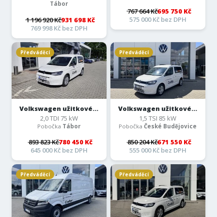
Tábor
767 664 Kč
695 750 Kč
575 000 Kč bez DPH
1 196 920 Kč
931 698 Kč
769 998 Kč bez DPH
Předváděcí
Předváděcí
Volkswagen užitkové...
Volkswagen užitkové...
2,0 TDI 75 kW
1,5 TSI 85 kW
Pobočka
Tábor
Pobočka
České Budějovice
893 823 Kč
780 450 Kč
850 204 Kč
671 550 Kč
645 000 Kč bez DPH
555 000 Kč bez DPH
Předváděcí
Předváděcí