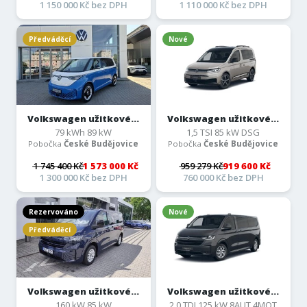
1 150 000 Kč bez DPH
1 110 000 Kč bez DPH
Předváděcí
Nové
Volkswagen užitkové...
Volkswagen užitkové...
79 kWh 89 kW
1,5 TSI 85 kW DSG
Pobočka
České Budějovice
Pobočka
České Budějovice
1 745 400 Kč
1 573 000 Kč
959 279 Kč
919 600 Kč
1 300 000 Kč bez DPH
760 000 Kč bez DPH
Rezervováno
Nové
Předváděcí
Volkswagen užitkové...
Volkswagen užitkové...
160 kW 85 kW
2,0 TDI 125 kW 8AUT 4MOT