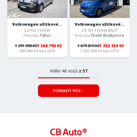
Volkswagen užitkové...
Volkswagen užitkové...
2,0 TDI 110 kW
2,0 TDI 110 kW 8AUT
Pobočka
Tábor
Pobočka
České Budějovice
1 391 990 Kč
1 208 790 Kč
1 679 810 Kč
1 252 350 Kč
999 000 Kč bez DPH
1 035 000 Kč bez DPH
Vidíte 48 vozů
z 57
ZOBRAZIT VÍCE...