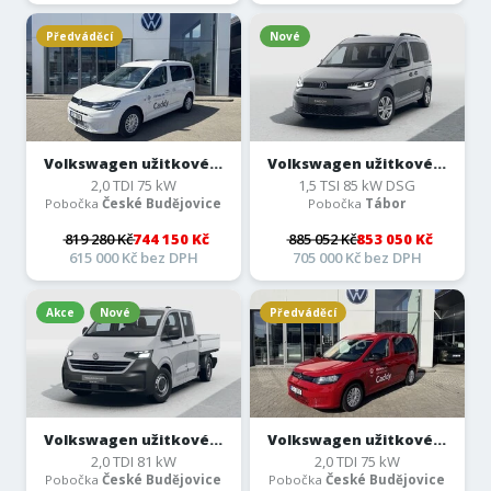
Předváděcí
Nové
Volkswagen užitkové...
Volkswagen užitkové...
2,0 TDI 75 kW
1,5 TSI 85 kW DSG
Pobočka
České Budějovice
Pobočka
Tábor
819 280 Kč
744 150 Kč
885 052 Kč
853 050 Kč
615 000 Kč bez DPH
705 000 Kč bez DPH
Akce
Nové
Předváděcí
Volkswagen užitkové...
Volkswagen užitkové...
2,0 TDI 81 kW
2,0 TDI 75 kW
Pobočka
České Budějovice
Pobočka
České Budějovice