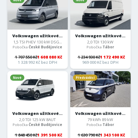
Volkswagen užitkové...
Volkswagen užitkové...
1,5 TSI PHEV 130 kW DSG...
2,0 TDI 130 kW
Pobočka
České Budějovice
Pobočka
Tábor
1 707 550 Kč
1 608 080 Kč
1 234 930 Kč
1 172 490 Kč
1 328 992 Kč bez DPH
969 000 Kč bez DPH
Nové
Předváděcí
Volkswagen užitkové...
Volkswagen užitkové...
2,0 TDI 125 kW 8AUT
79 kWh 89 kW
Pobočka
České Budějovice
Pobočka
Tábor
1 848 450 Kč
1 391 500 Kč
1 630 790 Kč
1 343 100 Kč