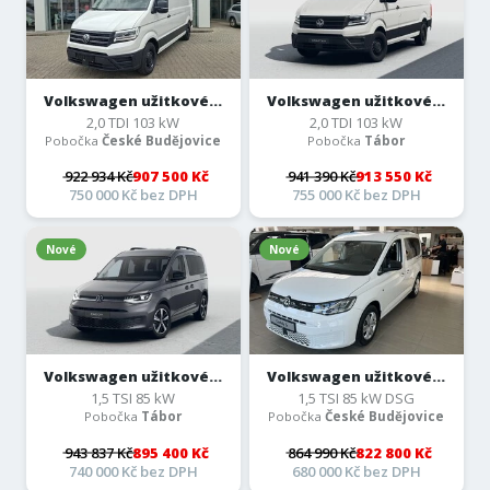
Volkswagen užitkové...
Volkswagen užitkové...
2,0 TDI 103 kW
2,0 TDI 103 kW
Pobočka
České Budějovice
Pobočka
Tábor
922 934 Kč
907 500 Kč
941 390 Kč
913 550 Kč
750 000 Kč bez DPH
755 000 Kč bez DPH
Nové
Nové
Volkswagen užitkové...
Volkswagen užitkové...
1,5 TSI 85 kW
1,5 TSI 85 kW DSG
Pobočka
Tábor
Pobočka
České Budějovice
943 837 Kč
895 400 Kč
864 990 Kč
822 800 Kč
740 000 Kč bez DPH
680 000 Kč bez DPH