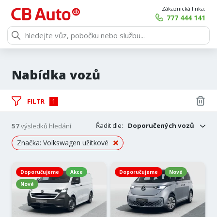
Zákaznická linka:
777 444 141
Nabídka vozů
FILTR
1
Řadit dle:
Doporučených vozů
57
výsledků hledání
Značka: Volkswagen užitkové
Doporučujeme
Akce
Doporučujeme
Nové
Nové