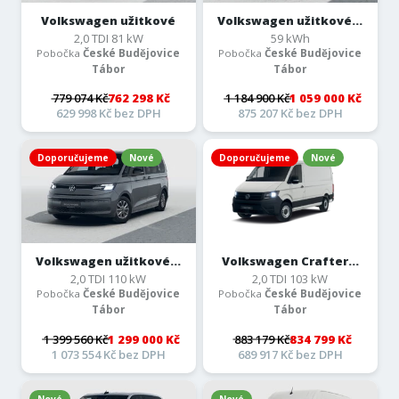
Volkswagen užitkové
Volkswagen užitkové...
2,0 TDI 81 kW
59 kWh
Pobočka
České Budějovice
Pobočka
České Budějovice
Tábor
Tábor
779 074 Kč
762 298 Kč
1 184 900 Kč
1 059 000 Kč
629 998 Kč bez DPH
875 207 Kč bez DPH
Doporučujeme
Nové
Doporučujeme
Nové
Volkswagen užitkové...
Volkswagen Crafter...
2,0 TDI 110 kW
2,0 TDI 103 kW
Pobočka
České Budějovice
Pobočka
České Budějovice
Tábor
Tábor
1 399 560 Kč
1 299 000 Kč
883 179 Kč
834 799 Kč
1 073 554 Kč bez DPH
689 917 Kč bez DPH
Nové
Nové