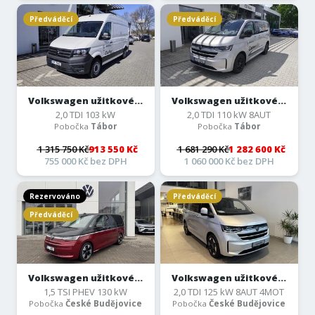
Předváděcí
Předváděcí
Volkswagen užitkové...
Volkswagen užitkové...
2,0 TDI 103 kW
2,0 TDI 110 kW 8AUT
Pobočka
Tábor
Pobočka
Tábor
1 315 750 Kč
913 550 Kč
1 681 290 Kč
1 282 600 Kč
755 000 Kč bez DPH
1 060 000 Kč bez DPH
Rezervováno
Předváděcí
Předváděcí
Volkswagen užitkové...
Volkswagen užitkové...
1,5 TSI PHEV 130 kW
2,0 TDI 125 kW 8AUT 4MOT
Pobočka
České Budějovice
Pobočka
České Budějovice