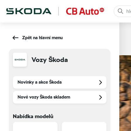
O společnosti
Zpět na hlavní menu
Značky a modely
Vozy Škoda
Novinky a akce Škoda
Nové vozy Škoda skladem
Nabídka modelů
Skrýt nabídku