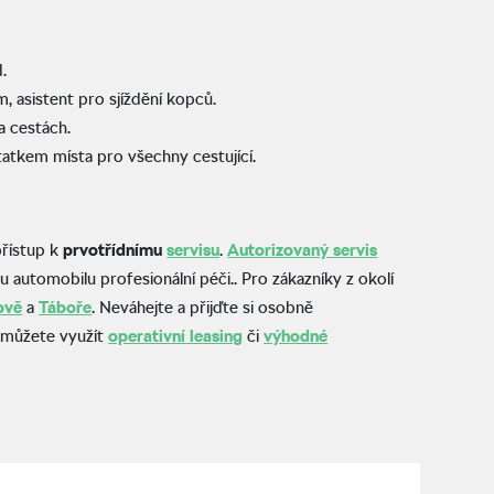
.
im, asistent pro sjíždění kopců.
 cestách.
tatkem místa pro všechny cestující.
přístup k
prvotřídnímu
servisu
.
Autorizovaný servis
automobilu profesionální péči.. Pro zákazníky z okolí
ově
a
Táboře
. Neváhejte a přijďte si osobně
s můžete využít
operativní leasing
či
výhodné