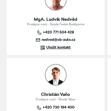
MgA. Ludvík Nedvěd
Prodejce vozů - Škoda České Budějovice
+420 771 504 428
nedved@cb-auto.cz
Uložit kontakt
Christián Vaňo
Prodejce vozů - Škoda Tábor
+420 730 194 400