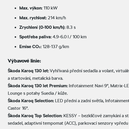
Max. výkon:
110 kW
Max. rychlost:
214 km/h
Zrychlení (0-100 km/h):
8.3 s
Spotřeba paliva:
4.9-6.0 l / 100 km
Emise CO₂:
128-137 g/km
Výbavové linie:
Škoda Karoq 130 let:
Vyhřívaná přední sedadla a volant, virtuá
a startování, metalická barva.
Škoda Karoq
130 let Premium:
Infotainment Navi 9", Matrix-LED
Lounge s potahy Suedia / kůže.
Škoda Karoq
Selection:
LED přední a zadní světla, Infotainment
Castor 16".
Škoda Karoq Top Selection:
KESSY – bezklíčové zamykání a sta
sedadel, adaptivní tempomat (ACC), parkovací senzory vpředu 