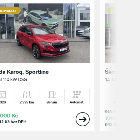
ŘEDVÁDĚCÍ
PŘEDVÁDĚCÍ
da Karoq, Sportline
Škoda Karoq,
SI 110 kW DSG
1,5 TSI 110 kW
026
2 335 km
Benzín
Automat.
2024
24 
918 254 Kč
 000 Kč
779 000 Kč
82 Kč bez DPH
643 802 Kč bez D