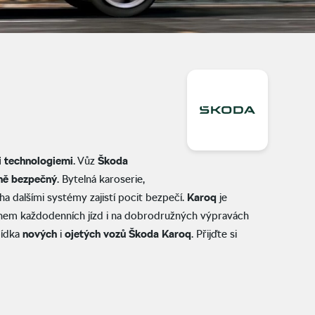
i
technologiemi
. Vůz
Škoda
ně
bezpečný
. Bytelná karoserie,
a dalšími systémy zajistí pocit bezpečí.
Karoq
je
během každodenních jízd i na dobrodružných výpravách
bídka
nových
i
ojetých
vozů
Škoda
Karoq
. Přijďte si