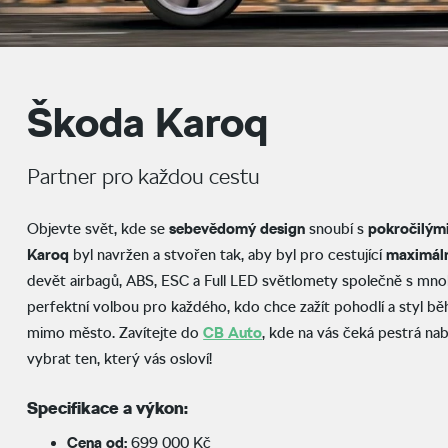
Škoda Karoq
Partner pro každou cestu
Objevte svět, kde se
sebevědomý
design
snoubí s
pokročilým
Karoq
byl navržen a stvořen tak, aby byl pro cestující
maximál
devět airbagů, ABS, ESC a Full LED světlomety společně s mnoh
perfektní volbou pro každého, kdo chce zažít pohodlí a styl 
mimo město. Zavítejte do
CB Auto
, kde na vás čeká pestrá na
vybrat ten, který vás osloví!
Specifikace a výkon:
Cena od:
699 000 Kč