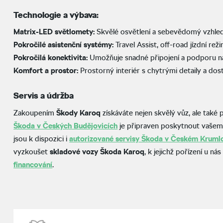
Technologie a výbava:
Matrix-LED světlomety:
Skvělé osvětlení a sebevědomý vzhled
Pokročilé asistenční systémy:
Travel Assist, off-road jízdní rež
Pokročilá konektivita:
Umožňuje snadné připojení a podporu na
Komfort a prostor:
Prostorný interiér s chytrými detaily a dos
Servis a údržba
Zakoupením
Škody Karoq
získáváte nejen skvělý vůz, ale také 
Škoda v Českých Budějovicích
je připraven poskytnout vašemu 
jsou k dispozici i
autorizované servisy Škoda v Českém Kruml
vyzkoušet
skladové vozy Škoda Karoq
, k jejichž pořízení u ná
financování
.