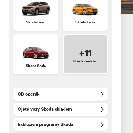
Nové vozy skladem
Ojeté vozy
Škoda Peaq
Škoda Fabia
Aktuálně
Servis a služby
+11
Díly a příslušenství
dalších modelů...
Škoda Scala
Fleetový program
CB operák
CB operák
Financování
Autopůjčovna
Ojeté vozy Škoda skladem
Elektromobilita
Exkluzivní programy Škoda