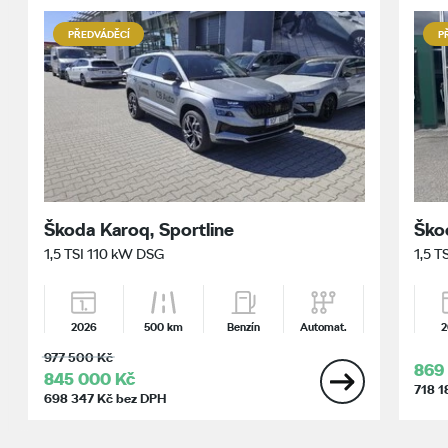
PŘEDVÁDĚCÍ
P
Škoda Karoq, Sportline
Ško
1,5 TSI 110 kW DSG
1,5 T
2026
500 km
Benzín
Automat.
2
977 500 Kč
869
845 000 Kč
718 1
698 347 Kč bez DPH